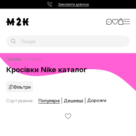
Замовити дзвінок
Головна
Каталог
Кросівки Nike каталог
Фільтри
Дорожчі
Сортування
:
Популярні
Дешевші