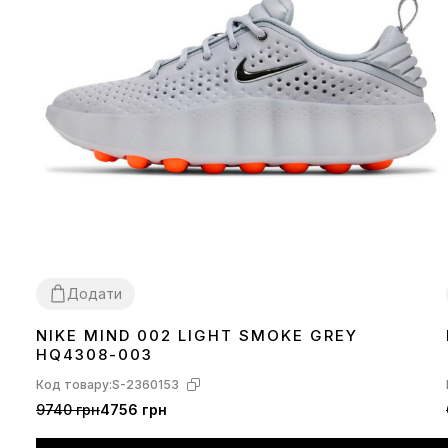
Додати
NIKE MIND 002 LIGHT SMOKE GREY
36
37
38
39
40
41
42
43
44
45
HQ4308-003
Код товару:
S-2360153
9740 грн
4756 грн