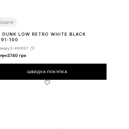
Додати
E DUNK LOW RETRO WHITE BLACK
7
38
39
40
41
42
43
44
45
391-100
овару:
S-400057
 грн
3740 грн
ШВИДКА ПОКУПКА