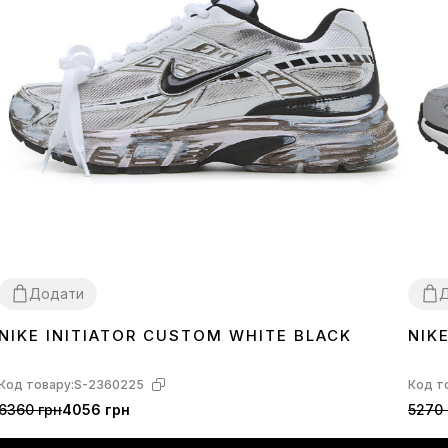
Додати
NIKE INITIATOR CUSTOM WHITE BLACK
NIK
36
37
38
39
40
41
42
43
44
45
36
3
Код товару:
S-2360225
Код т
6360 грн
4056 грн
5270 