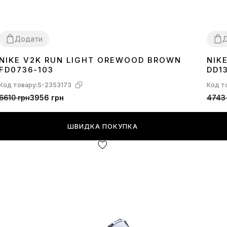
Додати
NIKE V2K RUN LIGHT OREWOOD BROWN
NIK
36
37
38
39
40
41
42
43
44
45
36
3
FD0736-103
DD1
Код товару:
S-2353173
Код т
6610 грн
3956 грн
4743
ШВИДКА ПОКУПКА