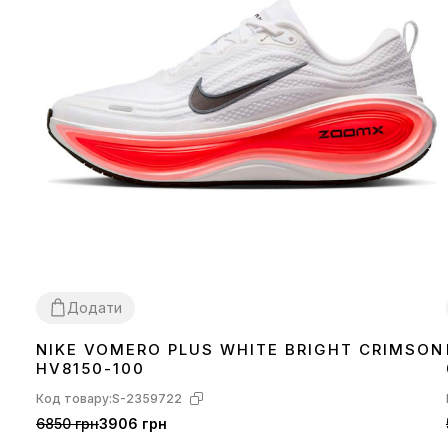
Додати
NIKE VOMERO PLUS WHITE BRIGHT CRIMSON
38
42
43
44
45
HV8150-100
Код товару:
S-2359722
6850 грн
3906 грн