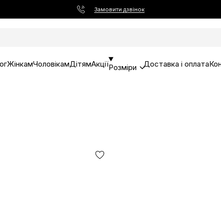
Замовити дзвінок
ог
Жінкам
Чоловікам
Дітям
Акції
Доставка і оплата
Ко
Розміри