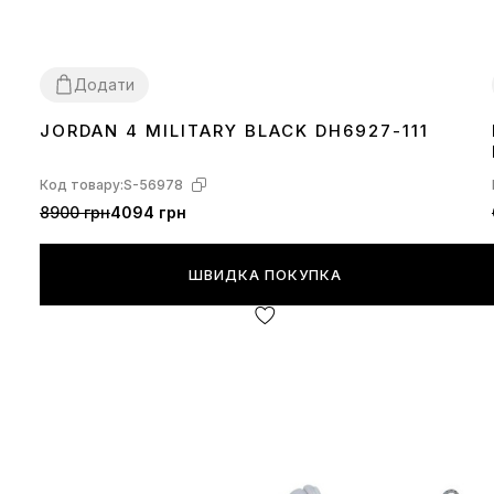
Додати
JORDAN 4 MILITARY BLACK DH6927-111
36
37
38
39
40
41
42
43
44
Код товару:
S-56978
8900 грн
4094 грн
ШВИДКА ПОКУПКА