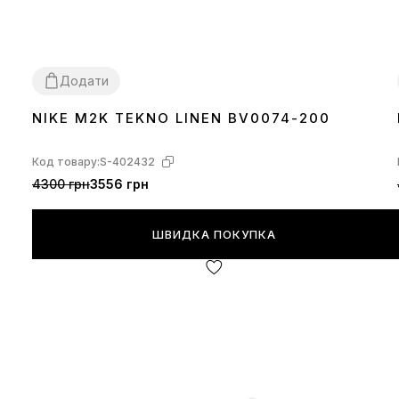
Додати
NIKE M2K TEKNO LINEN BV0074-200
36
37
38
39
40
41
42
43
Код товару:
S-402432
4300 грн
3556 грн
ШВИДКА ПОКУПКА