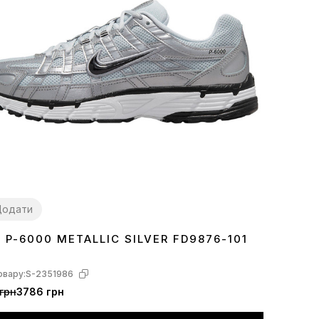
Додати
E P-6000 METALLIC SILVER FD9876-101
7
38
39
40
41
42
43
овару:
S-2351986
грн
3786 грн