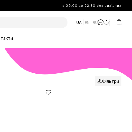
з 09:00 до 22:30 без вихідних
UA
EN
RU
нтакти
Фільтри