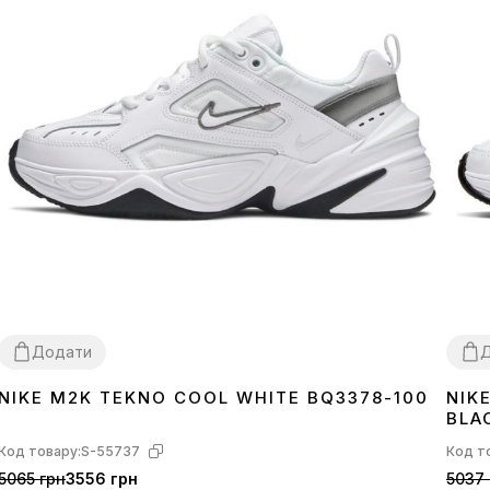
Додати
NIKE M2K TEKNO COOL WHITE BQ3378-100
NIK
36
37
38
39
40
41
42
43
44
45
36
3
BLA
Код товару:
S-55737
Код т
5065 грн
3556 грн
5037 