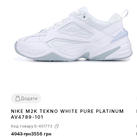
Додати
NIKE M2K TEKNO WHITE PURE PLATINUM
36
37
38
39
40
41
43
44
45
AV4789-101
Код товару:
S-401773
4943 грн
3556 грн