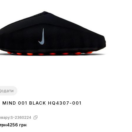
Додати
E MIND 001 BLACK HQ4307-001
7
38
39
40
41
42
43
44
45
овару:
S-2360224
грн
4256 грн