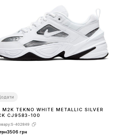
Додати
E M2K TEKNO WHITE METALLIC SILVER
9
40
41
42
43
44
45
CK CJ9583-100
овару:
S-402849
грн
3506 грн