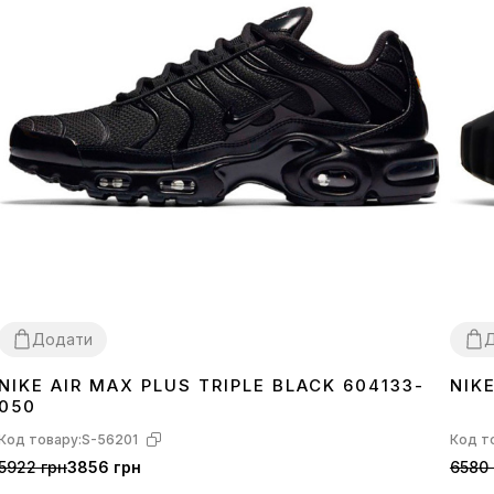
Додати
NIKE AIR MAX PLUS TRIPLE BLACK 604133-
NIK
36
37
38
39
40
41
42
43
44
45
36
3
050
Код товару:
S-56201
Код т
5922 грн
3856 грн
6580 