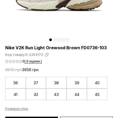
Nike V2K Run Light Orewood Brown FD0736-103
Код товару:
S-2353173
0
( 0 оцінок )
6610 грн
3956 грн
36
37
38
39
40
41
42
43
44
45
Розмірна сітка