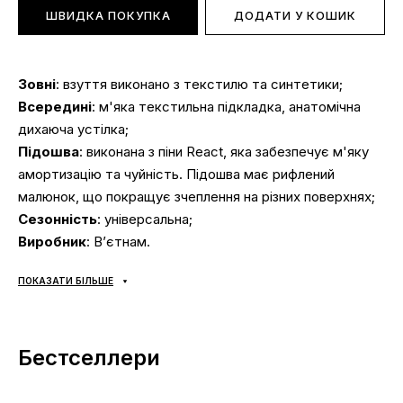
ШВИДКА ПОКУПКА
ДОДАТИ У КОШИК
Зовні
: взуття виконано з текстилю та синтетики;
Всередині
: м'яка текстильна підкладка, анатомічна
дихаюча устілка;
Підошва
: виконана з піни React, яка забезпечує м'яку
амортизацію та чуйність. Підошва має рифлений
малюнок, що покращує зчеплення на різних поверхнях;
Сезонність
: універсальна;
Виробник
: В’єтнам.
ПОКАЗАТИ БІЛЬШЕ
Доставка:
наложка «Нова Пошта», доставка кросівок
за 1-2 доби.
Самовивозу НЕМАЄ
;
Бестселлери
Оплата:
при отриманні, після огляду та примірки взуття
будь-яким зручним способом (готівка чи карта);