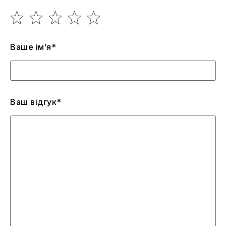
Ваше ім’я*
Ваш відгук*