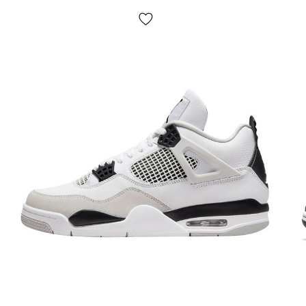
Якщо не підійшло:
відмовтесь від посилки,
ЦЕ
БЕЗКОШТОВНО!
Повернення/обмін:
так, є.
Як визначити розмір кросівок?
Будь ласка, дотримуйтесь цих вказівок та будьте певні,
що кросівки однозначно Вам підійдуть. При виборі
розміру в першу чергу необхідно оперувати довжиною
стопи (детальні інструкції щодо вимірів дивіться на
стор. «Визначити розмір», або клікніть на кнопку
«Визначити розмір» праворуч на екрані).
Скористайтеся випадаючим меню «Розмір взуття»
будь-якого вподобаного Вам кросівка, де у кожного