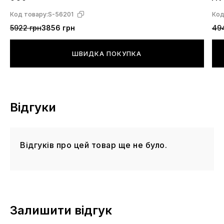
виробником БЕЗ ПОВІДОМЛЕННЯ! При
Код товару:
S-56201
Код
транспортуванні взуття перевізником "Нова Пошта" не
5922 грн
3856 грн
49
виключені фізичні пошкодження коробки та упаковки.
ШВИДКА ПОКУПКА
Відгуки
Відгуків про цей товар ще не було.
Залишити відгук