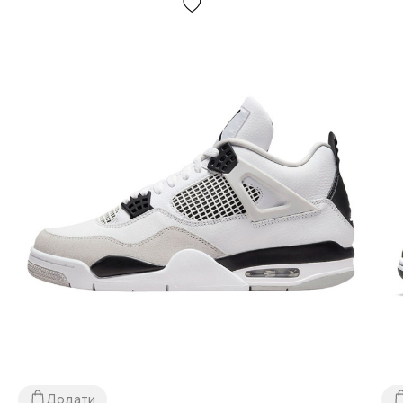
Якщо не підійшло:
відмовтесь від посили,
ЦЕ
БЕЗКОШТОВНО!
Повернення/обмін:
так, є.
Як визначити розмір кросівок?
Будь ласка, дотримуйтесь цих вказівок та будьте певні,
що кросівки однозначно Вам підійдуть. При виборі
розміру будь-яких інших кросівок Джордан в першу
чергу необхідно оперувати довжиною стопи (детальні
інструкції щодо вимірів дивіться на стор. «Визначити
розмір», або клікніть на кнопку «Визначити розмір»
праворуч на екрані). Скористайтеся випадаючим меню
«Розмір взуття» будь-якого вподобаного Вам кросівка,
де у кожного розміру вказано скільки сантиметрів за
Додати