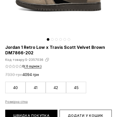
Jordan 1 Retro Low x Travis Scott Velvet Brown
DM7866-202
Код товару:
S-2357036
0
( 0 оцінок )
7330 грн
4094 грн
40
41
42
45
Розмірна сітка
ШВИДКА ПОКУПКА
ДОДАТИ У КОШИК