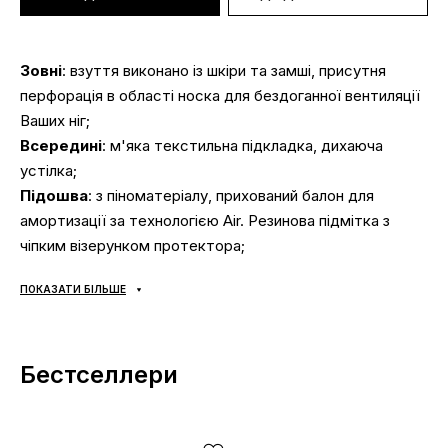
Зовні
: взуття виконано із шкіри та замші, присутня
перфорація в області носка для бездоганної вентиляції
Ваших ніг;
Всередині
: м'яка текстильна підкладка, дихаюча
устілка;
Підошва
: з піноматеріалу, прихований балон для
амортизації за технологією Air. Резинова підмітка з
чіпким візерунком протектора;
Сезонність
: універсальна;
ПОКАЗАТИ БІЛЬШЕ
Виробник
: В'єтнам;
Доставка:
наложка «Нова Пошта», доставка кросівок
за 1-2 доби.
Самовивозу НЕМАЄ
;
Бестселлери
Оплата:
при отриманні, після огляду та примірки взуття
Jordan будь-яким зручним способом (готівка чи карта);