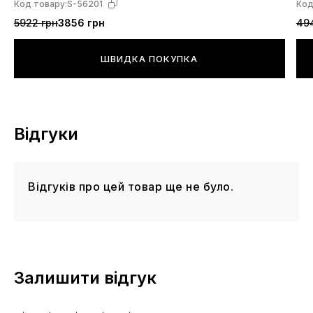
виробником БЕЗ ПОВІДОМЛЕННЯ! При
Код товару:
S-56201
Код
транспортуванні взуття перевізником "Нова Пошта" не
5922 грн
3856 грн
49
виключені фізичні пошкодження коробки та упаковки.
ШВИДКА ПОКУПКА
Відгуки
Відгуків про цей товар ще не було.
Залишити відгук