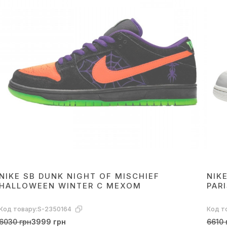
NIKE SB DUNK NIGHT OF MISCHIEF
NIK
HALLOWEEN WINTER С МЕХОМ
PAR
Код товару:
S-2350164
Код т
6030 грн
3999 грн
6610 