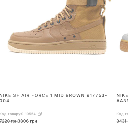
NIKE SF AIR FORCE 1 MID BROWN 917753-
NIK
004
AA3
Код товару:
S-10554
Код т
7220 грн
3806 грн
3431 