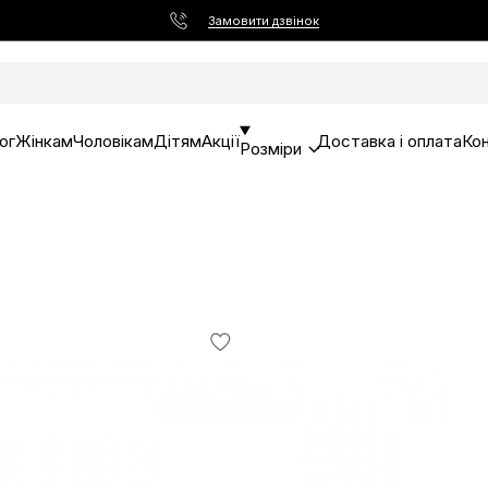
Замовити дзвінок
ог
Жінкам
Чоловікам
Дітям
Акції
Доставка і оплата
Ко
Розміри