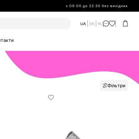
з 09:00 до 22:30 без вихідних
UA
EN
RU
нтакти
Фільтри