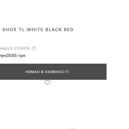
E SHOX TL WHITE BLACK RED
овару:
S-2350616
грн
3595 грн
НЕМАЄ В НАЯВНОСТІ