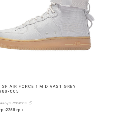
E SF AIR FORCE 1 MID VAST GREY
966-005
овару:
S-2350213
грн
2256 грн