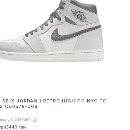
E SB X JORDAN 1 RETRO HIGH OG NYC TO
IS CD6578-006
овару:
S-2350369
грн
3449 грн