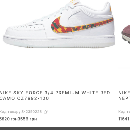
NIKE SKY FORCE 3/4 PREMIUM WHITE RED
NIK
CAMO CZ7892-100
NEP
Код товару:
S-2350228
Код т
5820 грн
3556 грн
11641