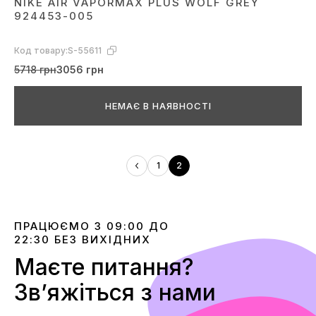
NIKE AIR VAPORMAX PLUS WOLF GREY
924453-005
Код товару:
S-55611
5718 грн
3056 грн
НЕМАЄ В НАЯВНОСТІ
1
2
ПРАЦЮЄМО З 09:00 ДО
22:30 БЕЗ ВИХІДНИХ
Маєте питання?
Звʼяжіться з нами