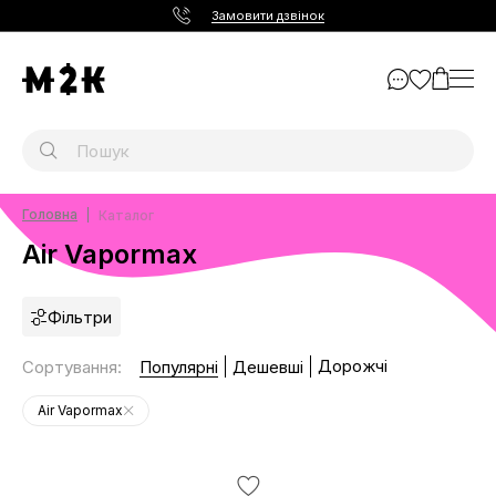
Замовити дзвінок
Головна
Каталог
Air Vapormax
Фільтри
Дорожчі
Сортування
:
Популярні
Дешевші
Air Vapormax