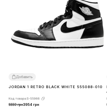
Добавить
JORDAN 1 RETRO BLACK WHITE 555088-010
36
38
41
42
43
44
45
Код товара:
S-55966
5559 грн
3954 грн