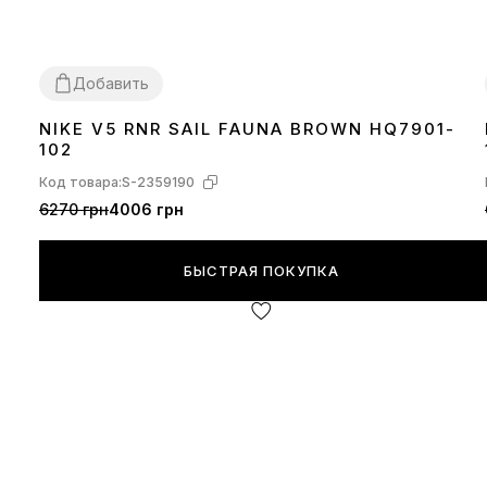
Добавить
NIKE V5 RNR SAIL FAUNA BROWN HQ7901-
36
37
38
39
40
41
42
43
44
45
102
Код товара:
S-2359190
6270 грн
4006 грн
БЫСТРАЯ ПОКУПКА