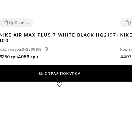
Добавить
Д
NIKE AIR MAX PLUS 7 WHITE BLACK HQ2197-
NIK
40
41
42
43
44
45
36
3
100
Код товара:
S-2360158
Код т
6350 грн
4056 грн
4497
БЫСТРАЯ ПОКУПКА