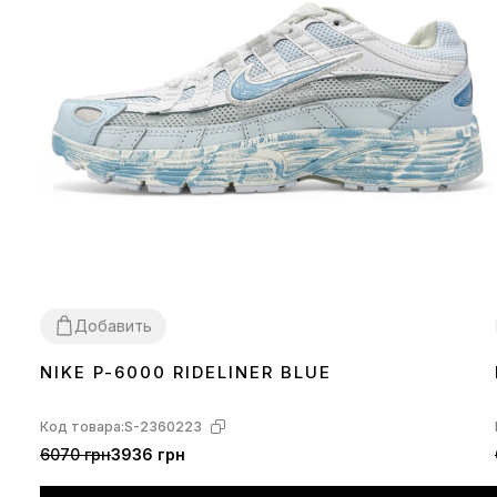
Добавить
NIKE P-6000 RIDELINER BLUE
36
37
38
39
40
Код товара:
S-2360223
6070 грн
3936 грн