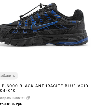
обавить
E P-6000 BLACK ANTHRACITE BLUE VOID
0
41
42
43
44
45
904-010
овара:
S-2360161
грн
3836 грн