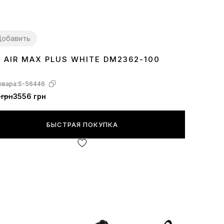
обавить
E AIR MAX PLUS WHITE DM2362-100
7
38
39
40
41
42
43
44
45
овара:
S-56446
 грн
3556 грн
БЫСТРАЯ ПОКУПКА