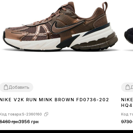
Добавить
Д
NIKE V2K RUN MINK BROWN FD0736-202
NIK
36
37
38
39
40
41
36
3
HQ4
Код товара:
S-2360160
Код т
6460 грн
3956 грн
9730 