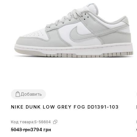
Добавить
NIKE DUNK LOW GREY FOG DD1391-103
36
37
38
39
40
41
42
43
44
45
Код товара:
S-56604
5043 грн
3794 грн