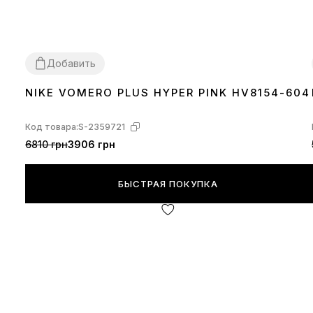
Добавить
NIKE VOMERO PLUS HYPER PINK HV8154-604
36
37
38
39
Код товара:
S-2359721
6810 грн
3906 грн
БЫСТРАЯ ПОКУПКА