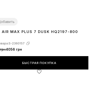
обавить
E AIR MAX PLUS 7 DUSK HQ2197-800
1
42
43
44
45
овара:
S-2360157
грн
4056 грн
БЫСТРАЯ ПОКУПКА