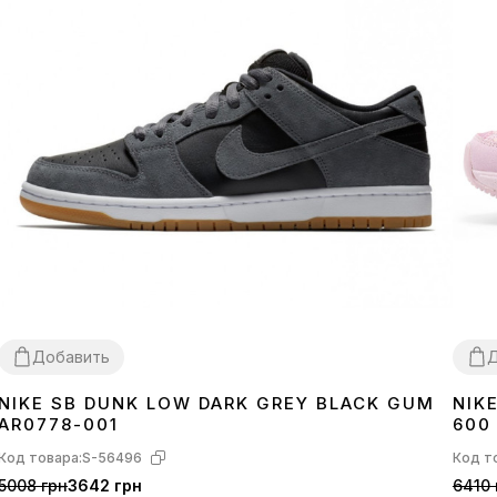
Добавить
Д
NIKE SB DUNK LOW DARK GREY BLACK GUM
NIK
36
37
38
39
40
41
42
43
44
36
3
AR0778-001
600
Код товара:
S-56496
Код т
5008 грн
3642 грн
6410 