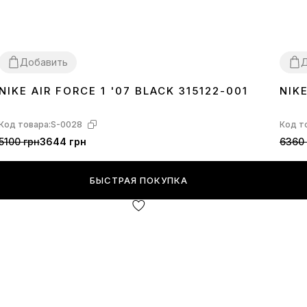
Добавить
Д
NIKE AIR FORCE 1 '07 BLACK 315122-001
NIK
36
37
38
39
40
41
42
43
44
45
46
40
4
Код товара:
S-0028
Код т
5100 грн
3644 грн
6360 
БЫСТРАЯ ПОКУПКА