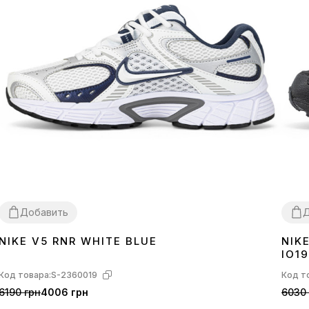
Добавить
Д
NIKE V5 RNR WHITE BLUE
NIK
41
43
44
39
4
IO1
Код товара:
S-2360019
Код т
6190 грн
4006 грн
6030 