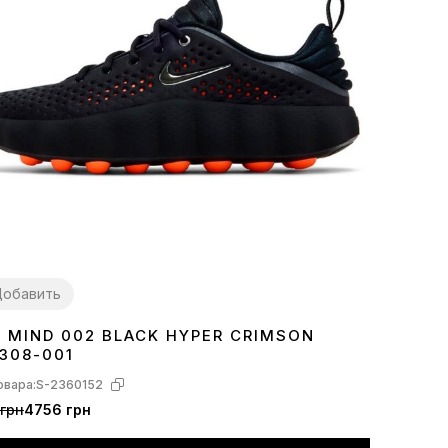
обавить
E MIND 002 BLACK HYPER CRIMSON
7
38
39
40
41
42
43
44
45
308-001
овара:
S-2360152
грн
4756 грн