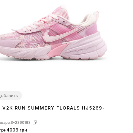
обавить
E V2K RUN SUMMERY FLORALS HJ5269-
7
38
39
40
41
овара:
S-2360163
грн
4006 грн