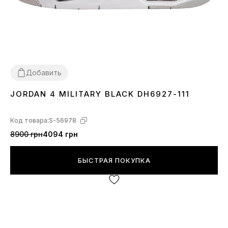
Добавить
JORDAN 4 MILITARY BLACK DH6927-111
36
37
38
39
40
41
42
43
44
Код товара:
S-56978
8900 грн
4094 грн
БЫСТРАЯ ПОКУПКА