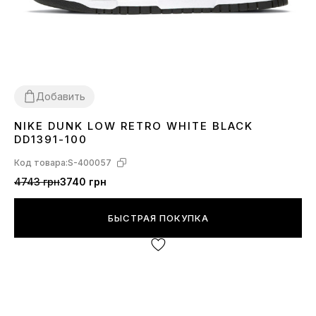
Добавить
NIKE DUNK LOW RETRO WHITE BLACK
36
37
38
39
40
41
42
43
44
45
DD1391-100
Код товара:
S-400057
4743 грн
3740 грн
БЫСТРАЯ ПОКУПКА