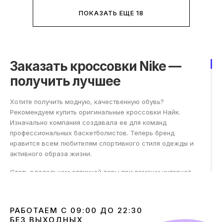
ПОКАЗАТЬ ЕЩЕ 18
Заказать кроссовки Nike —
получить лучшее
Хотите получить модную, качественную обувь?
Рекомендуем купить оригинальные кроссовки Найк.
Изначально компания создавала ее для команд
профессиональных баскетболистов. Теперь бренд
нравится всем любителям спортивного стиля одежды и
активного образа жизни.
Стать владельцем отличной пары при помощи интернет-
магазина M2K можно уже через 2–3 дня. Эти кроссы
разработаны дизайнерами компании, а пошиты во
Вьетнаме. Цена каждой модификации приемлема для
РАБОТАЕМ С 09:00 ДО 22:30
каждого посетителя. Доставка производится в любой
БЕЗ ВЫХОДНЫХ