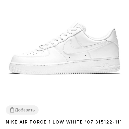
Добавить
NIKE AIR FORCE 1 LOW WHITE '07 315122-111
36
37
38
39
40
41
42
43
44
45
46