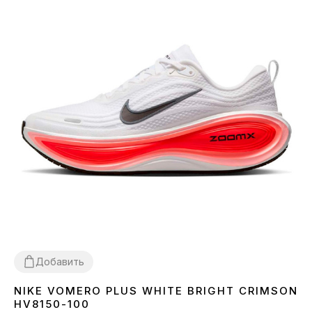
Добавить
NIKE VOMERO PLUS WHITE BRIGHT CRIMSON
42
43
44
45
HV8150-100