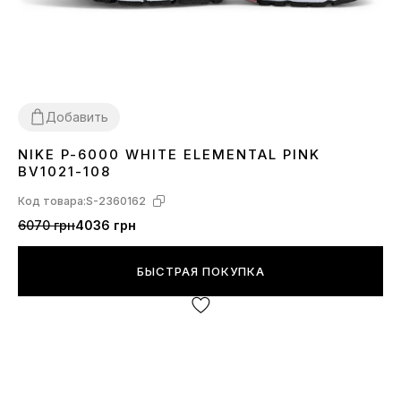
Добавить
NIKE P-6000 WHITE ELEMENTAL PINK
36
37
38
39
40
BV1021-108
Код товара:
S-2360162
6070 грн
4036 грн
БЫСТРАЯ ПОКУПКА