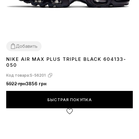
Добавить
NIKE AIR MAX PLUS TRIPLE BLACK 604133-
36
37
38
39
40
41
42
43
44
45
050
Код товара:
S-56201
5922 грн
3856 грн
БЫСТРАЯ ПОКУПКА