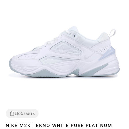
Добавить
NIKE M2K TEKNO WHITE PURE PLATINUM
36
37
38
39
40
41
43
44
45