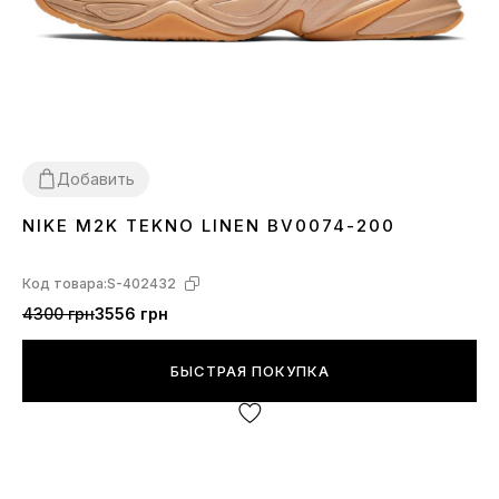
Добавить
NIKE M2K TEKNO LINEN BV0074-200
36
37
38
39
40
41
42
43
Код товара:
S-402432
4300 грн
3556 грн
БЫСТРАЯ ПОКУПКА