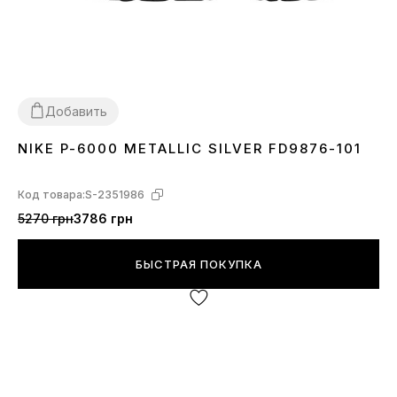
Добавить
NIKE P-6000 METALLIC SILVER FD9876-101
36
37
38
39
40
41
42
Код товара:
S-2351986
5270 грн
3786 грн
БЫСТРАЯ ПОКУПКА