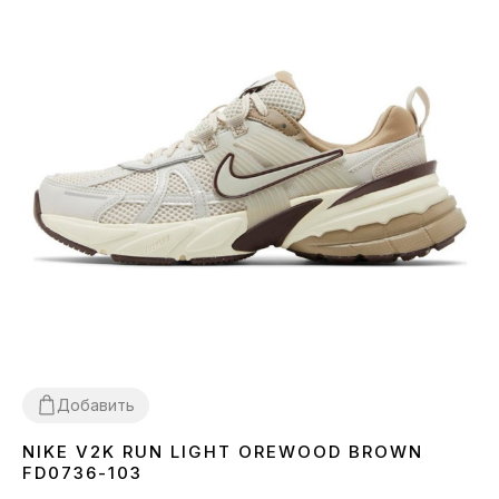
Добавить
NIKE V2K RUN LIGHT OREWOOD BROWN
36
37
38
39
40
41
42
43
44
45
FD0736-103