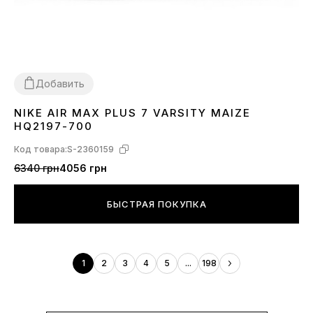
Добавить
NIKE AIR MAX PLUS 7 VARSITY MAIZE
40
41
42
43
44
45
HQ2197-700
Код товара:
S-2360159
6340 грн
4056 грн
БЫСТРАЯ ПОКУПКА
1
2
3
4
5
...
198