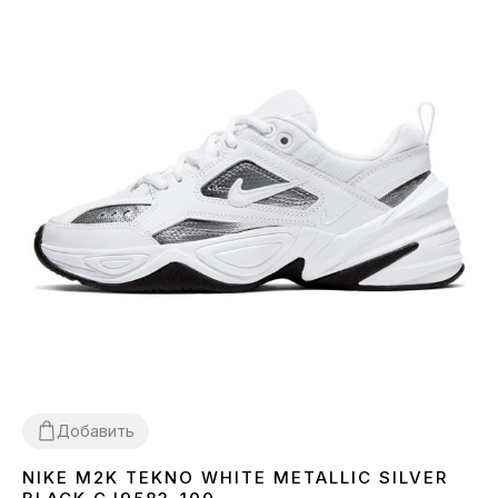
Добавить
NIKE M2K TEKNO WHITE METALLIC SILVER
36
39
40
41
42
43
44
45