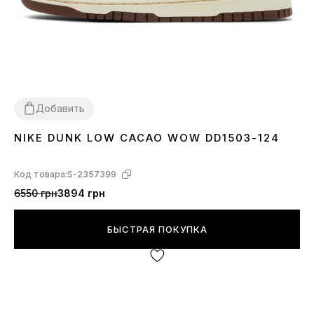
Добавить
NIKE DUNK LOW CACAO WOW DD1503-124
36
37
38
39
40
41
42
43
44
45
Код товара:
S-2357399
6550 грн
3894 грн
БЫСТРАЯ ПОКУПКА