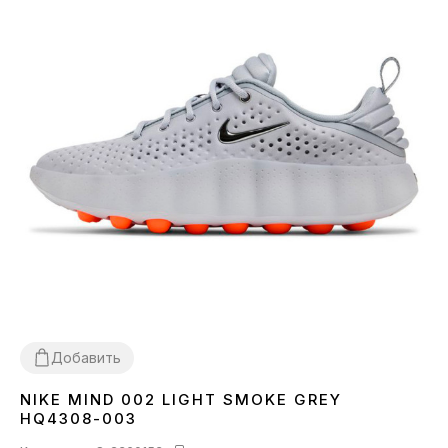
Добавить
NIKE MIND 002 LIGHT SMOKE GREY
36
37
38
39
40
41
42
43
44
45
HQ4308-003