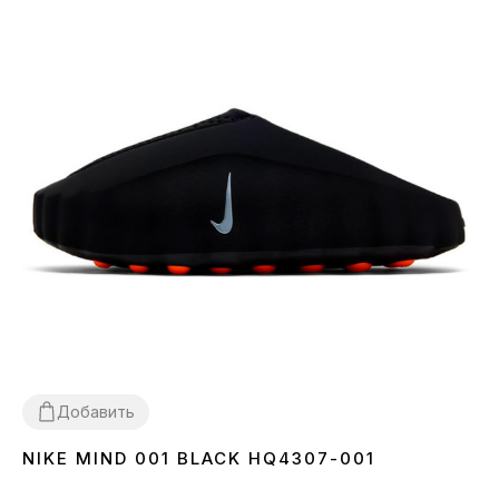
Добавить
NIKE MIND 001 BLACK HQ4307-001
36
37
38
39
40
41
42
43
44
45