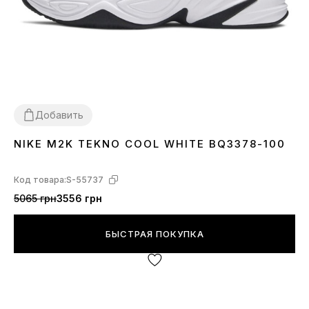
Добавить
NIKE M2K TEKNO COOL WHITE BQ3378-100
36
37
38
39
40
41
42
43
44
45
Код товара:
S-55737
5065 грн
3556 грн
БЫСТРАЯ ПОКУПКА