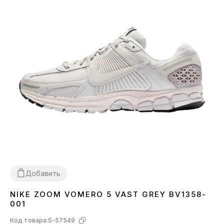
Добавить
NIKE ZOOM VOMERO 5 VAST GREY BV1358-
36
37
38
39
40
41
42
43
44
001
Код товара:
S-57549