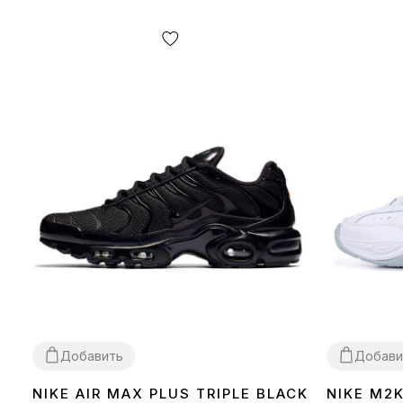
Добавить
Добави
NIKE AIR MAX PLUS TRIPLE BLACK
NIKE M2
36
37
38
39
40
41
42
43
44
45
36
37
38
39