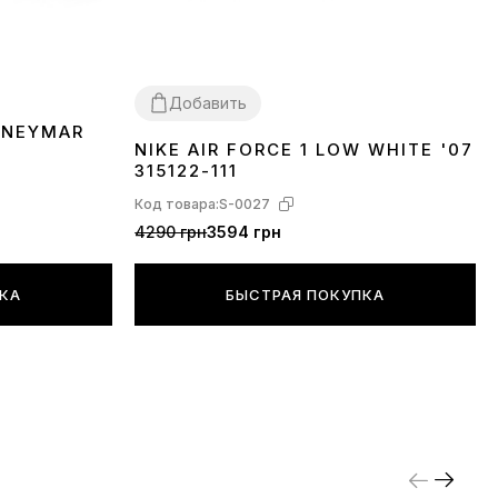
егкие!
Добавить
 NEYMAR
NIKE AIR FORCE 1 LOW WHITE '07
36
37
38
39
40
41
42
43
44
45
46
315122-111
Код товара:
S-0027
4290 грн
3594 грн
ПКА
БЫСТРАЯ ПОКУПКА