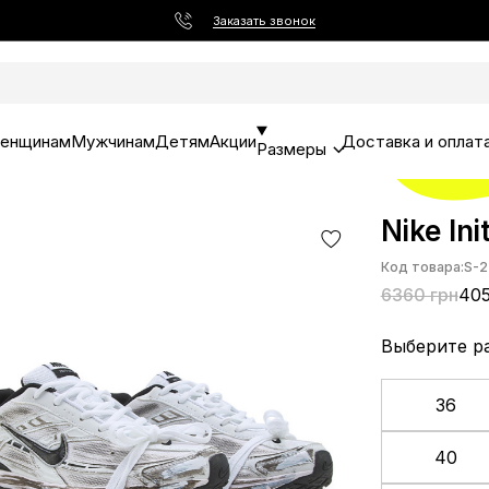
Заказать звонок
енщинам
Мужчинам
Детям
Акции
Доставка и оплат
Размеры
Nike In
Код товара:
S-2
6360 грн
405
Выберите р
36
40