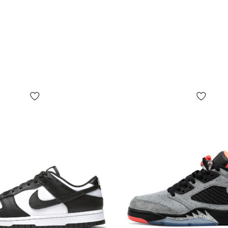
В веду бол
использова
сетка. Для 
измерить Ва
«Определит
сантиметра
Как понять
Большинств
вкусовых п
Кроссовки 