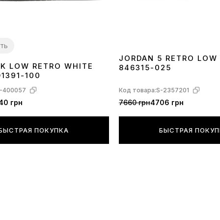
Да, очень л
ть
JORDAN 5 RETRO LOW
NK LOW RETRO WHITE
846315-025
40
41
42
43
44
45
1391-100
-400057
Код товара:
S-2357201
40 грн
7660 грн
4706 грн
БЫСТРАЯ ПОКУПКА
БЫСТРАЯ ПОКУ