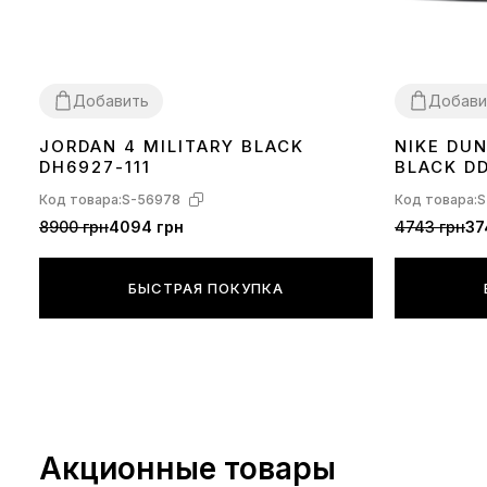
Добавить
Добави
JORDAN 4 MILITARY BLACK
NIKE DU
36
37
38
39
40
41
42
43
44
36
37
38
39
DH6927-111
BLACK DD
Код товара:
S-56978
Код товара:
S
8900 грн
4094 грн
4743 грн
37
БЫСТРАЯ ПОКУПКА
Акционные товары