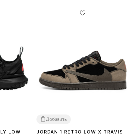
Добавить
FLY LOW
JORDAN 1 RETRO LOW X TRAVIS
40
41
42
45