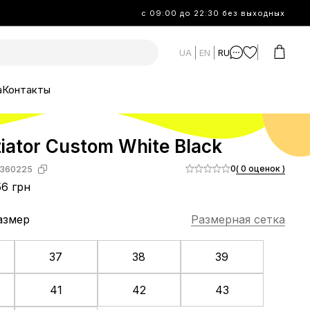
с 09:00 до 22:30 без выходных
UA
EN
RU
а
Контакты
itiator Custom White Black
0
( 0 оценок )
360225
6 грн
азмер
Размерная сетка
37
38
39
41
42
43