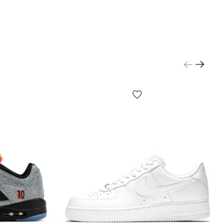
ьшого ассортимента обуви и для простоты
ния на сайте представлена обобщенная размерная
подбора размера конкретной модели следует
шу стопу согласно инструкций на стр.
ь размер» и далее выбирать размер по
м — это самый точный способ.
 где мужское, а где женское?
о моделей — унисекс, выбирайте исходя из
редпочтений и размера (длины) Вашей стопы.
легкие?