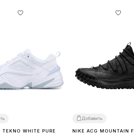
ть
Добавить
K TEKNO WHITE PURE
NIKE ACG MOUNTAIN 
40
41
43
44
45
44