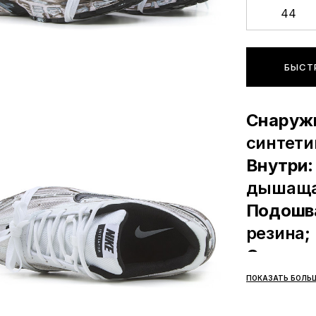
44
БЫСТ
Снаруж
синтети
Внутри
дышаща
Подошв
резина;
Сезонн
Произв
ПОКАЗАТЬ БОЛЬ
Мы очень ц