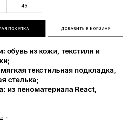
45
РАЯ ПОКУПКА
ДОБАВИТЬ В КОРЗИНУ
и
: обувь из кожи, текстиля и
ки;
: мягкая текстильная подкладка,
я стелька;
а
: из пеноматериала React,
ость
: универсальная;
одитель
: Вьетнам;
ШЕ
еним Ваше время и собрали подборку самых