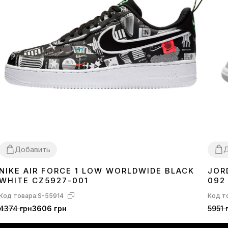
Добавить
Д
NIKE AIR FORCE 1 LOW WORLDWIDE BLACK
JOR
38
40
41
42
43
44
45
36
3
WHITE CZ5927-001
092
Код товара:
S-55914
Код т
4374 грн
3606 грн
5951 