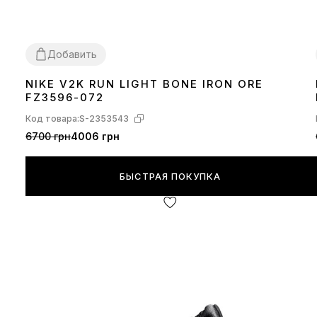
Добавить
NIKE V2K RUN LIGHT BONE IRON ORE
37
38
39
40
41
FZ3596-072
Код товара:
S-2353543
6700 грн
4006 грн
БЫСТРАЯ ПОКУПКА