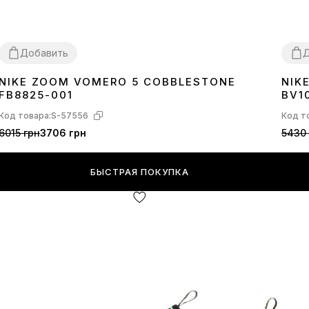
Добавить
Д
NIKE ZOOM VOMERO 5 COBBLESTONE
NIK
36
37
38
39
40
41
42
43
44
36
3
FB8825-001
BV1
Код товара:
S-57556
Код т
6015 грн
3706 грн
5430 
БЫСТРАЯ ПОКУПКА