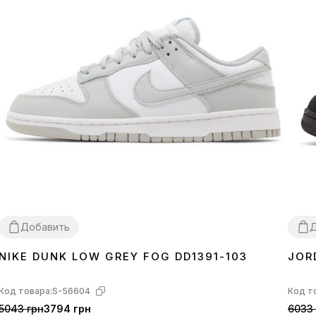
Добавить
Д
NIKE DUNK LOW GREY FOG DD1391-103
JOR
36
37
38
39
40
41
42
43
44
45
36
3
Код товара:
S-56604
Код т
5043 грн
3794 грн
6033 