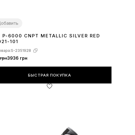
обавить
E P-6000 CNPT METALLIC SILVER RED
7
38
41
42
43
44
021-101
овара:
S-2351928
грн
3936 грн
БЫСТРАЯ ПОКУПКА