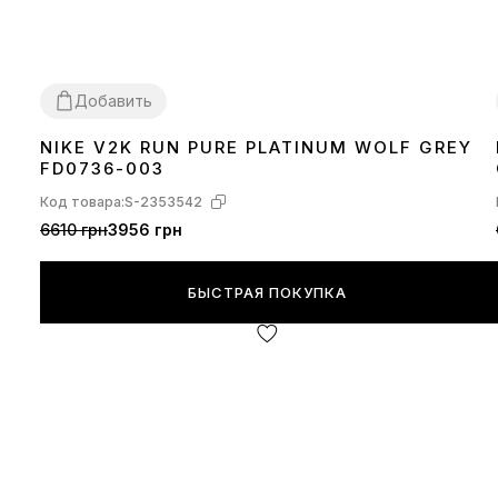
Добавить
NIKE V2K RUN PURE PLATINUM WOLF GREY
36
37
38
39
40
41
42
43
44
FD0736-003
Код товара:
S-2353542
6610 грн
3956 грн
БЫСТРАЯ ПОКУПКА