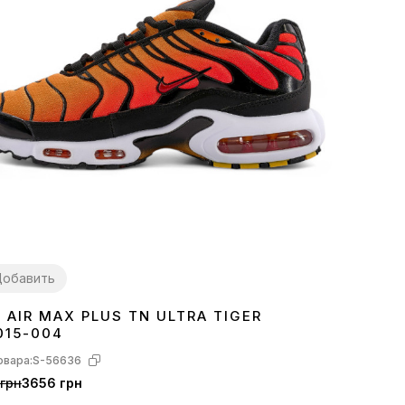
обавить
E AIR MAX PLUS TN ULTRA TIGER
2
43
44
45
015-004
овара:
S-56636
грн
3656 грн