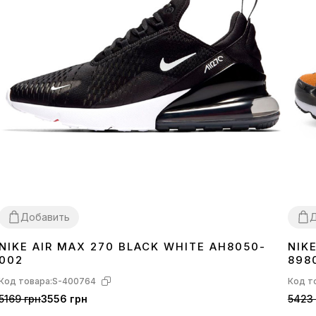
Добавить
Д
NIKE AIR MAX 270 BLACK WHITE AH8050-
NIK
36
37
38
39
40
41
42
43
44
45
41
4
002
898
Код товара:
S-400764
Код т
5169 грн
3556 грн
5423 