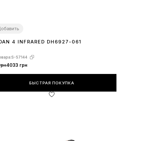
обавить
DAN 4 INFRARED DH6927-061
1
42
43
44
45
овара:
S-57144
грн
4033 грн
БЫСТРАЯ ПОКУПКА