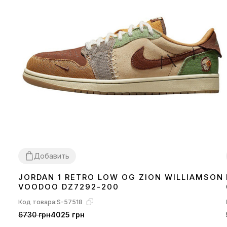
Добавить
JORDAN 1 RETRO LOW OG ZION WILLIAMSON
36
37
38
39
40
41
42
43
44
45
VOODOO DZ7292-200
Код товара:
S-57518
6730 грн
4025 грн