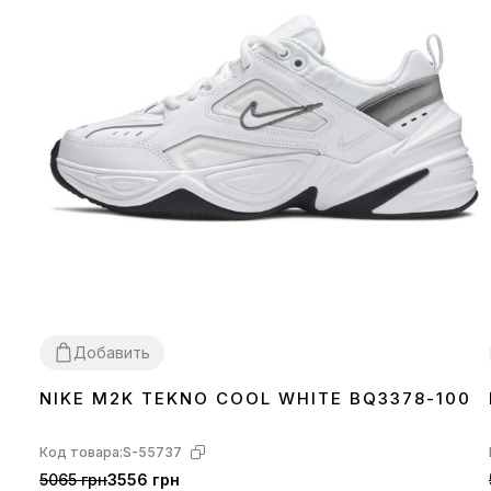
Добавить
NIKE M2K TEKNO COOL WHITE BQ3378-100
36
37
38
39
40
41
42
43
44
45
Код товара:
S-55737
5065 грн
3556 грн