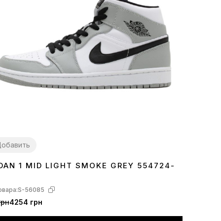
обавить
DAN 1 MID LIGHT SMOKE GREY 554724-
7
38
39
40
41
42
43
44
45
овара:
S-56085
грн
4254 грн