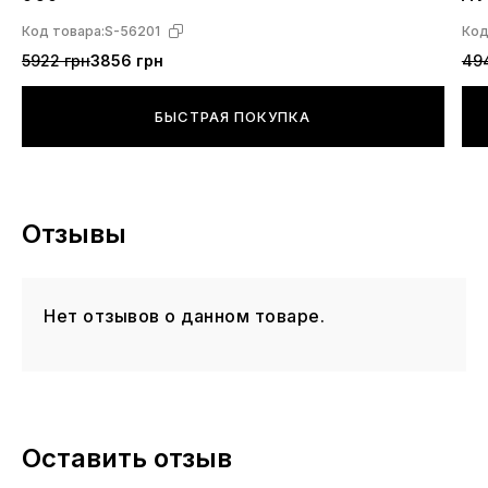
правильно измеряйте длину стопы. Что касается
полноты и подъёма - это лучше уточнять
Код товара:
S-56201
Код
индивидуально по конкретной модели кроссовок
5922 грн
3856 грн
49
Джордан.
БЫСТРАЯ ПОКУПКА
Отзывы
Нет отзывов о данном товаре.
Оставить отзыв