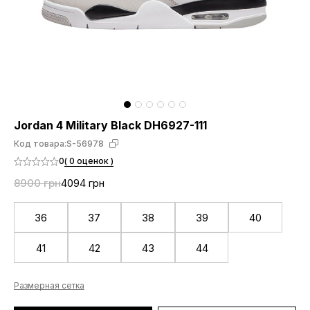
Jordan 4 Military Black DH6927-111
Код товара:
S-56978
0
( 0 оценок )
8900 грн
4094 грн
36
37
38
39
40
41
42
43
44
Размерная сетка