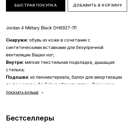
БЫСТРАЯ ПОКУПКА
ДОБАВИТЬ В КОРЗИНУ
Jordan 4 Military Black DH6927-111
Снаружи
: обувь из кожи в сочетании с
синтетическими вставками для безупречной
вентиляции Ваших ног;
Внутри
: мягкая текстильная подкладка, дышащая
стелька;
Подошва
: из пеноматериала, балон для амортизации
по технологии Air-Sole в области пятки. Резиновая
подметка с цепким рисунком протектора;
ПОКАЗАТЬ БОЛЬШЕ
Сезонность
: универсальная;
Производитель: Вьетнам;
Доставка:
наложка «Новая Почта», доставка
Бестселлеры
кроссовок Джордан за 1-2 дня.
Самовывоза НЕТ
;