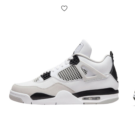
Оплата:
при получении, после осмотра и примерки
обуви Jordan любым удобным способом (наличка или
карта);
Если не подошло:
откажитесь от посылки,
ЭТО
БЕСПЛАТНО!
Возврат/обмен:
да, есть.
Как определить размер кроссовок Jordan?
Пожалуйста, следуйте этим инструкциям и будьте
уверены, кроссовки однозначно Вам подойдут. При
выборе размера Jordan Retro (да и любых других
кроссовок Джордан) в первую очередь необходимо
оперировать длиной стопы (детальные инструкции по