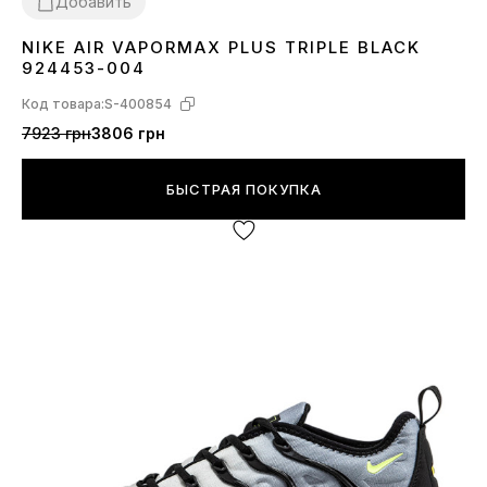
Добавить
NIKE AIR VAPORMAX PLUS TRIPLE BLACK
36
37
38
39
40
41
42
43
44
45
924453-004
Код товара:
S-400854
7923 грн
3806 грн
БЫСТРАЯ ПОКУПКА