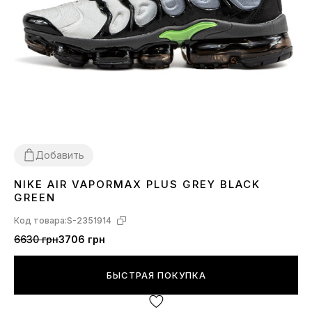
Добавить
NIKE AIR VAPORMAX PLUS GREY BLACK
41
GREEN
Код товара:
S-2351914
6630 грн
3706 грн
БЫСТРАЯ ПОКУПКА