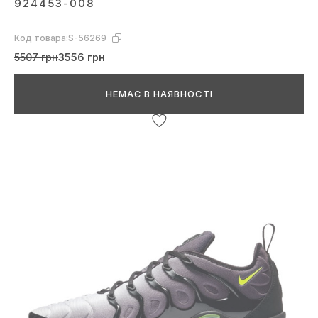
924453-008
Код товара:
S-56269
5507 грн
3556 грн
НЕМАЄ В НАЯВНОСТІ