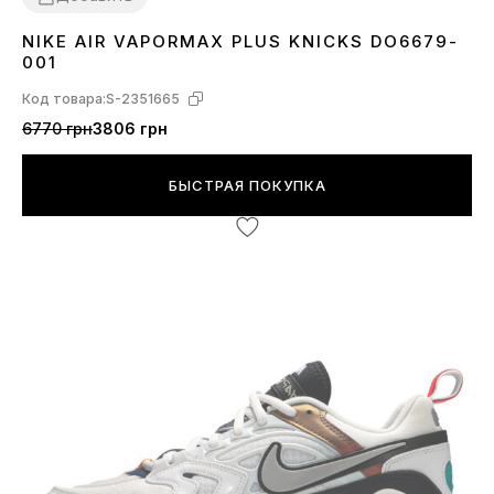
NIKE AIR VAPORMAX PLUS KNICKS DO6679-
41
42
43
001
Код товара:
S-2351665
6770 грн
3806 грн
БЫСТРАЯ ПОКУПКА