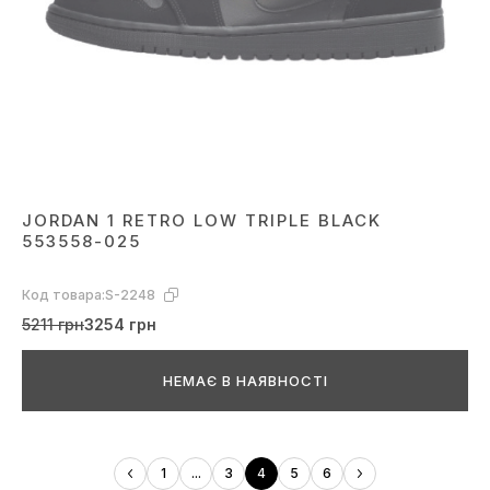
JORDAN 1 RETRO LOW TRIPLE BLACK
553558-025
Код товара:
S-2248
5211 грн
3254 грн
НЕМАЄ В НАЯВНОСТІ
1
...
3
4
5
6