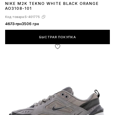
NIKE M2K TEKNO WHITE BLACK ORANGE
36
37
38
AO3108-101
Код товара:
S-401775
4673 грн
3506 грн
БЫСТРАЯ ПОКУПКА