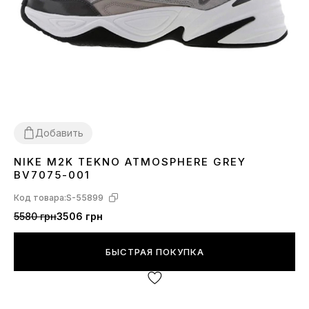
Добавить
NIKE M2K TEKNO ATMOSPHERE GREY
36
BV7075-001
Код товара:
S-55899
5580 грн
3506 грн
БЫСТРАЯ ПОКУПКА