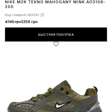
NIKE M2K TEKNO MAHOGANY MINK AO3108-
37
200
Код товара:
S-402231
4745 грн
3256 грн
БЫСТРАЯ ПОКУПКА