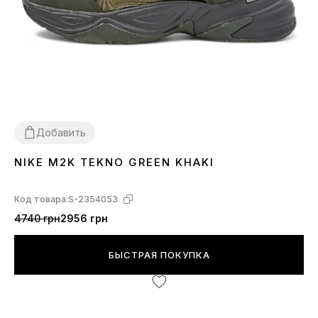
Добавить
NIKE M2K TEKNO GREEN KHAKI
36
Код товара:
S-2354053
4740 грн
2956 грн
БЫСТРАЯ ПОКУПКА