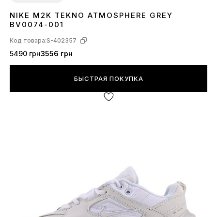
NIKE M2K TEKNO ATMOSPHERE GREY
36
37
38
39
40
41
42
43
44
BV0074-001
Код товара:
S-402357
5490 грн
3556 грн
БЫСТРАЯ ПОКУПКА