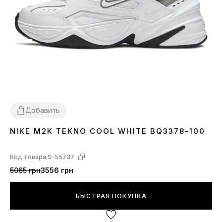
Добавить
NIKE M2K TEKNO COOL WHITE BQ3378-100
36
37
38
39
40
41
42
43
44
45
Код товара:
S-55737
5065 грн
3556 грн
БЫСТРАЯ ПОКУПКА