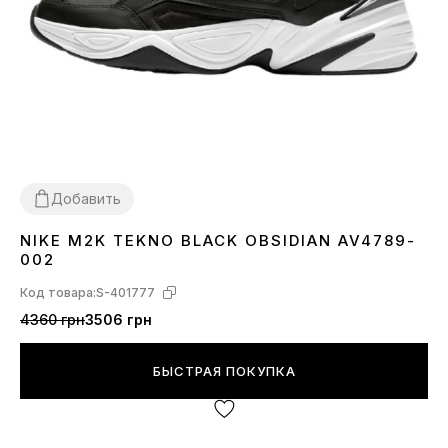
Добавить
NIKE M2K TEKNO BLACK OBSIDIAN AV4789-
42
44
002
Код товара:
S-401777
4360 грн
3506 грн
БЫСТРАЯ ПОКУПКА