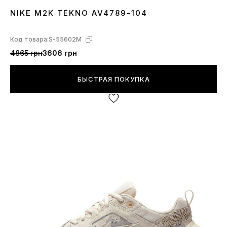
NIKE M2K TEKNO AV4789-104
40
45
Код товара:
S-55602M
4865 грн
3606 грн
БЫСТРАЯ ПОКУПКА