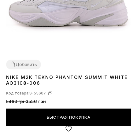
Добавить
NIKE M2K TEKNO PHANTOM SUMMIT WHITE
36
37
38
40
44
45
AO3108-006
Код товара:
S-55607
5480 грн
3556 грн
БЫСТРАЯ ПОКУПКА