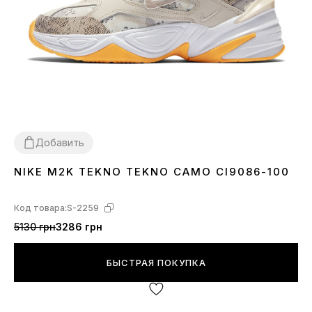
Добавить
NIKE M2K TEKNO TEKNO CAMO CI9086-100
38
Код товара:
S-2259
5130 грн
3286 грн
БЫСТРАЯ ПОКУПКА