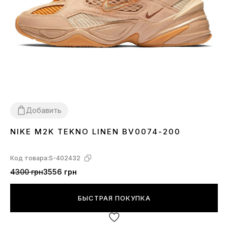
Добавить
NIKE M2K TEKNO LINEN BV0074-200
36
37
38
39
40
41
42
43
Код товара:
S-402432
4300 грн
3556 грн
БЫСТРАЯ ПОКУПКА