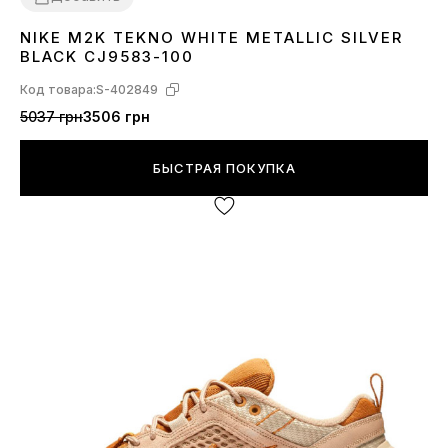
NIKE M2K TEKNO WHITE METALLIC SILVER
36
39
40
41
42
43
44
45
BLACK CJ9583-100
Код товара:
S-402849
5037 грн
3506 грн
БЫСТРАЯ ПОКУПКА