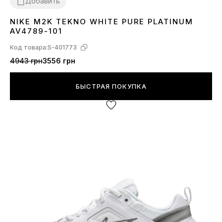
Добавить
NIKE M2K TEKNO WHITE PURE PLATINUM
36
37
38
39
40
41
44
45
AV4789-101
Код товара:
S-401773
4943 грн
3556 грн
БЫСТРАЯ ПОКУПКА