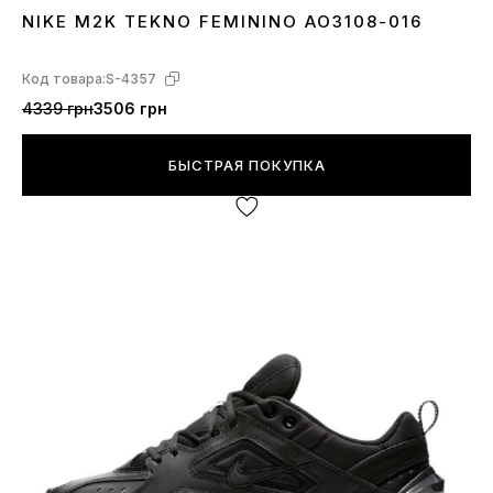
NIKE M2K TEKNO FEMININO AO3108-016
36
37
Код товара:
S-4357
4339 грн
3506 грн
БЫСТРАЯ ПОКУПКА