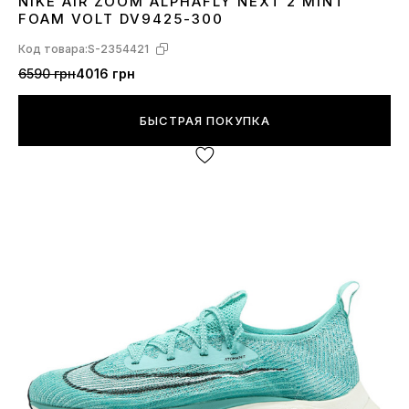
NIKE AIR ZOOM ALPHAFLY NEXT 2 MINT
44
FOAM VOLT DV9425-300
Код товара:
S-2354421
6590 грн
4016 грн
БЫСТРАЯ ПОКУПКА