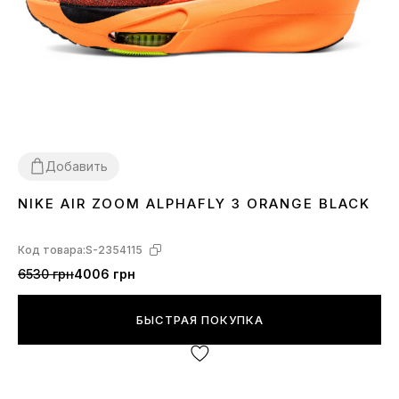
Добавить
NIKE AIR ZOOM ALPHAFLY 3 ORANGE BLACK
37
38
39
40
Код товара:
S-2354115
6530 грн
4006 грн
БЫСТРАЯ ПОКУПКА