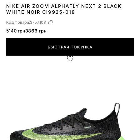
NIKE AIR ZOOM ALPHAFLY NEXT 2 BLACK
41
42
43
44
45
WHITE NOIR CI9925-018
Код товара:
S-57108
5140 грн
3866 грн
БЫСТРАЯ ПОКУПКА