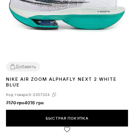
Добавить
NIKE AIR ZOOM ALPHAFLY NEXT 2 WHITE
36
37
38
39
40
41
BLUE
Код товара:
S-2357324
7170 грн
4016 грн
БЫСТРАЯ ПОКУПКА