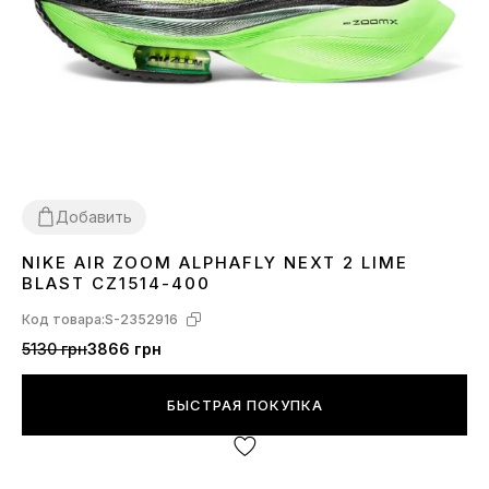
Добавить
NIKE AIR ZOOM ALPHAFLY NEXT 2 LIME
42
45
BLAST CZ1514-400
Код товара:
S-2352916
5130 грн
3866 грн
БЫСТРАЯ ПОКУПКА