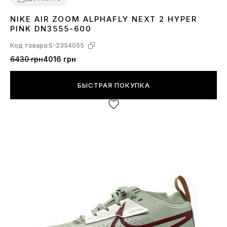
NIKE AIR ZOOM ALPHAFLY NEXT 2 HYPER
37
38
39
40
41
PINK DN3555-600
Код товара:
S-2354055
6430 грн
4016 грн
БЫСТРАЯ ПОКУПКА