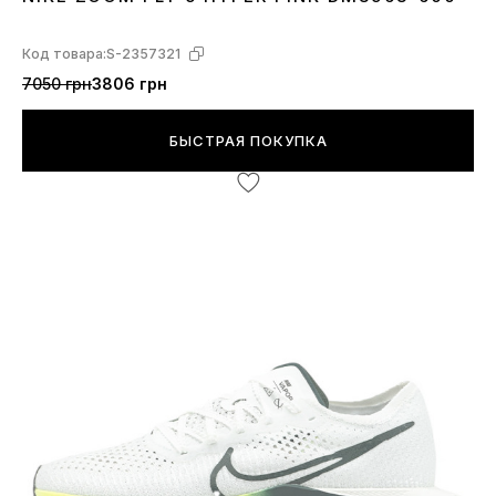
40
41
42
43
44
45
Код товара:
S-2357321
7050 грн
3806 грн
БЫСТРАЯ ПОКУПКА