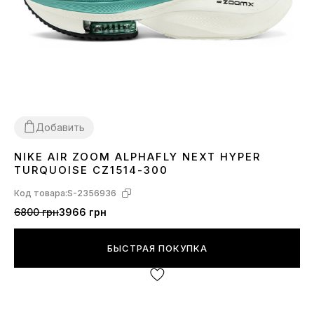
Добавить
NIKE AIR ZOOM ALPHAFLY NEXT HYPER
38
39
40
41
TURQUOISE CZ1514-300
Код товара:
S-2356936
6800 грн
3966 грн
БЫСТРАЯ ПОКУПКА