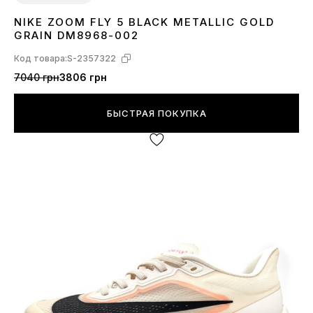
NIKE ZOOM FLY 5 BLACK METALLIC GOLD
36
37
38
39
40
41
42
43
44
45
GRAIN DM8968-002
Код товара:
S-2357322
7040 грн
3806 грн
БЫСТРАЯ ПОКУПКА