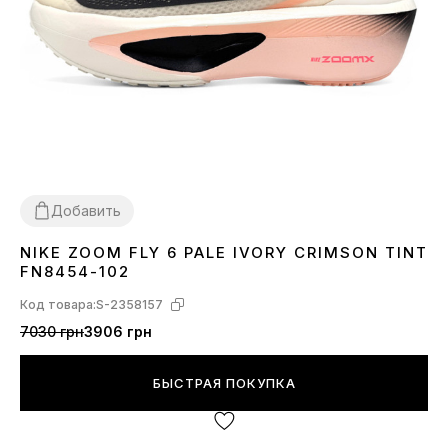
Добавить
NIKE ZOOM FLY 6 PALE IVORY CRIMSON TINT
36
37
39
FN8454-102
Код товара:
S-2358157
7030 грн
3906 грн
БЫСТРАЯ ПОКУПКА