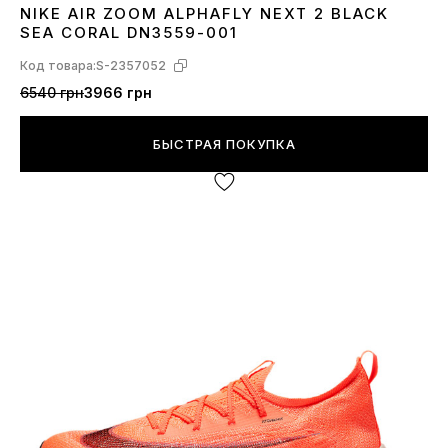
NIKE AIR ZOOM ALPHAFLY NEXT 2 BLACK
36
37
38
39
40
45
SEA CORAL DN3559-001
Код товара:
S-2357052
6540 грн
3966 грн
БЫСТРАЯ ПОКУПКА