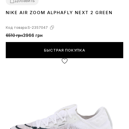
Добавить
NIKE AIR ZOOM ALPHAFLY NEXT 2 GREEN
37
38
39
42
Код товара:
S-2357047
6510 грн
3966 грн
БЫСТРАЯ ПОКУПКА