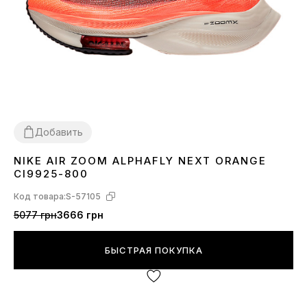
Добавить
NIKE AIR ZOOM ALPHAFLY NEXT ORANGE
37
38
39
CI9925-800
Код товара:
S-57105
5077 грн
3666 грн
БЫСТРАЯ ПОКУПКА