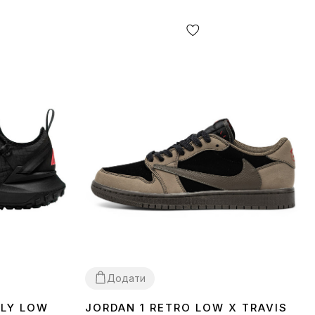
Додати
FLY LOW
JORDAN 1 RETRO LOW X TRAVIS
40
41
42
45