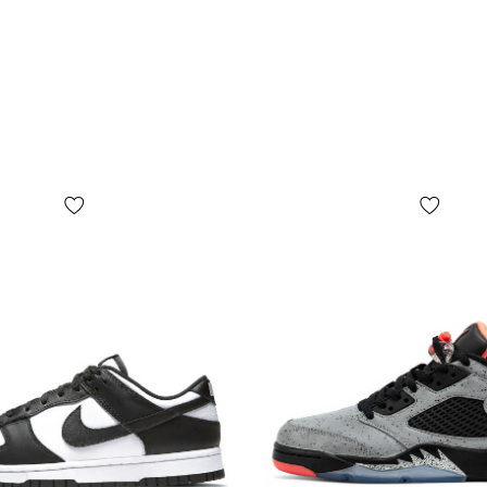
кросівок. Кр
маркуватися
вказані на 
Підіб'ємо п
кросівок Д
Виміряти до
«Визначити 
Уважно поди
американсь
Не
рекоменд
допустити іс