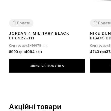
Додати
Додат
JORDAN 4 MILITARY BLACK
NIKE DU
36
37
38
39
40
41
42
43
44
36
37
38
39
DH6927-111
BLACK DD
Код товару:
S-56978
Код товару:
S
8900 грн
4094 грн
4743 грн
37
ШВИДКА ПОКУПКА
Акційні товари