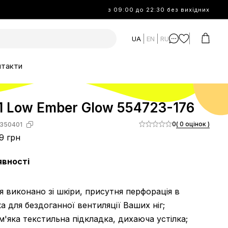
з 09:00 до 22:30 без вихідних
UA
EN
RU
нтакти
1 Low Ember Glow 554723-176
0
( 0 оцінок )
350401
9 грн
явності
тя виконано зі шкіри, присутня перфорація в
ка для бездоганної вентиляції Ваших ніг;
 м'яка текстильна підкладка, дихаюча устілка;