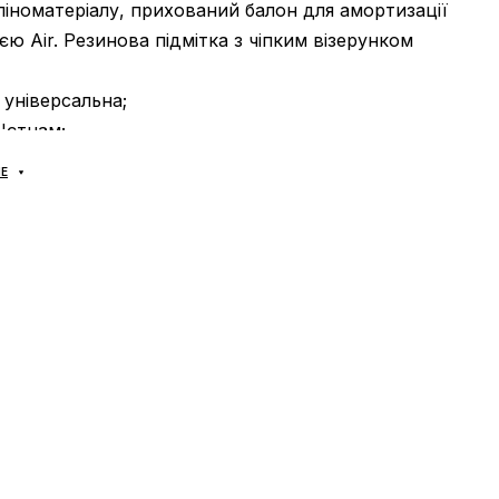
 піноматеріалу, прихований балон для амортизації
єю Air. Резинова підмітка з чіпким візерунком
: універсальна;
'єтнам;
аложка «Нова Пошта», доставка кросівок
Е
1-2 доби.
Самовивозу НЕМАЄ
;
 отриманні, після огляду та примірки взуття
-яким зручним способом (готівка чи карта);
ійшло:
відмовтесь від посили,
ЦЕ
ВНО!
/обмін:
так, є.
и розмір кросівок Jordan?