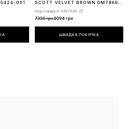
A5424-001
SCOTT VELVET BROWN DM7866-
202
Код товару:
S-2357036
7330 грн
4094 грн
КА
ШВИДКА ПОКУПКА