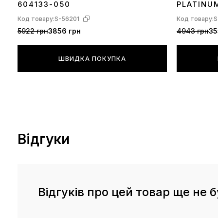
604133-050
PLATINU
Код товару:
S-56201
Код товару:
S
5922 грн
3856 грн
4943 грн
35
ШВИДКА ПОКУПКА
Відгуки
Відгуків про цей товар ще не б