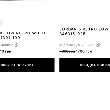
Пам'ятайте 
необхідно р
за 40. Жодн
и
довжину сто
JORDAN 5 RETRO LOW
краще уточн
NK LOW RETRO WHITE
846315-025
40
41
42
43
44
45
кросівок Д
1391-100
-400057
Код товару:
S-2357201
40 грн
7660 грн
4706 грн
*Колір взут
Вашого екран
ШВИДКА ПОКУПКА
ШВИДКА ПОКУП
деталі
взутт
тощо)
можут
При транспо
виключені ф