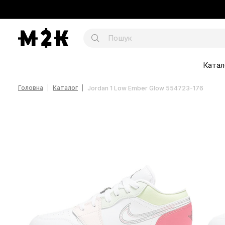
Катал
Головна
Каталог
Jordan 1 Low Ember Glow 554723-176