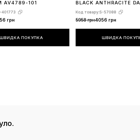
M AV4789-101
BLACK ANTHRACITE D
-401773
Код товару:
S-57088
56 грн
5958 грн
4056 грн
ШВИДКА ПОКУПКА
ШВИДКА ПОКУП
уло.