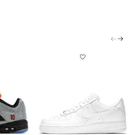
ім цього, слід звернути увагу на те, які EUR (може
 як FR) та USA (іноді маркується як US) розміри
Ваших кросівках.
ідсумки, для правильного визначення розміру
жордан Ретро Вам необхідно:
вжину стопи згідно інструкцій (стор.
розмір»);
витися на розміри інших Ваших кросівок: євро,
кий та японський.
уємо вимірювати устілку - тут легко можна
тотну похибку.