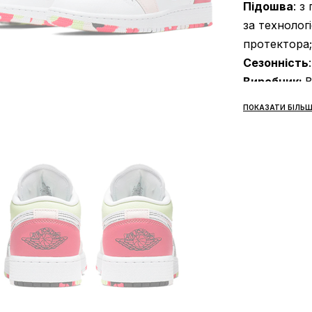
Підошва
: з
за технологі
протектора;
Сезонність
Виробник:
В
Доставка:
н
ПОКАЗАТИ БІЛЬШ
Джордан за 
Оплата:
при
Jordan будь
Якщо не під
БЕЗКОШТО
Повернення
Як визначит