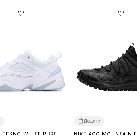
и
Додати
K TEKNO WHITE PURE
NIKE ACG MOUNTAIN 
40
41
43
44
45
42
44