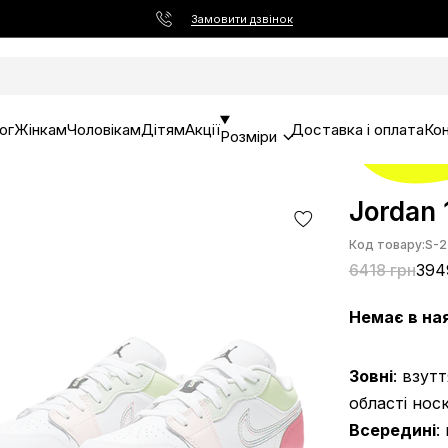
Замовити дзвінок
ог
Жінкам
Чоловікам
Дітям
Акції
Доставка і оплата
Ко
Розміри
Jordan 
Код товару:
S-2
6418 грн
394
Немає в на
Зовні
: взут
області нос
Всередині
: