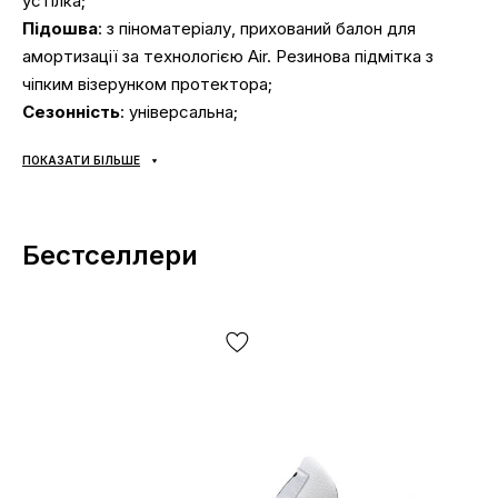
устілка;
Підошва
: з піноматеріалу, прихований балон для
амортизації за технологією Air. Резинова підмітка з
чіпким візерунком протектора;
Сезонність
: універсальна;
Виробник
: В'єтнам;
ПОКАЗАТИ БІЛЬШЕ
Доставка:
наложка «Нова Пошта», доставка кросівок
Джордан за 1-2 доби.
Самовивозу НЕМАЄ
;
Оплата:
при отриманні, після огляду та примірки взуття
Бестселлери
Jordan будь-яким зручним способом (готівка чи карта);
Якщо не підійшло:
відмовтесь від посили,
ЦЕ
БЕЗКОШТОВНО!
Повернення/обмін:
так, є.
Як визначити розмір кросівок Jordan?