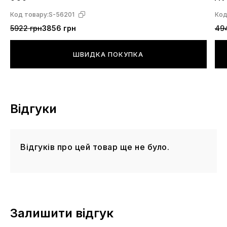
Код товару:
S-56201
Код
5922 грн
3856 грн
49
ШВИДКА ПОКУПКА
Відгуки
Відгуків про цей товар ще не було.
Залишити відгук