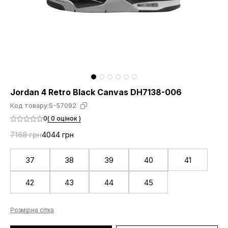
Jordan 4 Retro Black Canvas DH7138-006
Код товару:
S-57092
0
( 0 оцінок )
7168 грн
4044 грн
37
38
39
40
41
42
43
44
45
Розмірна сітка