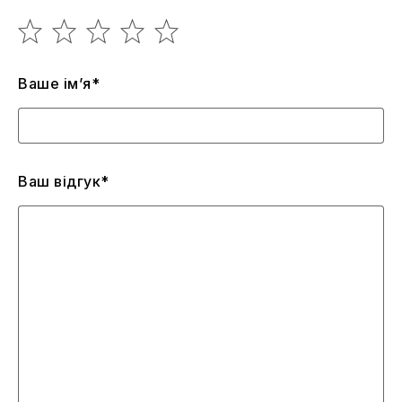
Ваше ім’я*
Ваш відгук*