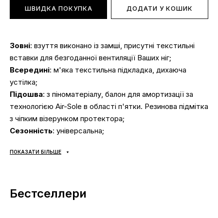
ШВИДКА ПОКУПКА
ДОДАТИ У КОШИК
Зовні
: взуття виконано із замші, присутні текстильні
вставки для безгоданної вентиляції Ваших ніг;
Всередині
: м'яка текстильна підкладка, дихаюча
устілка;
Підошва
: з піноматеріалу, балон для амортизації за
технологією Air-Sole в області п'ятки. Резинова підмітка
з чіпким візерунком протектора;
Сезонність
: універсальна;
Виробник
: В'єтнам;
ПОКАЗАТИ БІЛЬШЕ
Доставка:
наложка «Нова Пошта», доставка кросівок
Джордан за 1-2 доби.
Самовивозу НЕМАЄ
;
Оплата:
при отриманні, після огляду та примірки взуття
Бестселлери
Jordan будь-яким зручним способом (готівка чи карта);