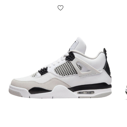
Якщо не підійшло:
відмовтесь від посили,
ЦЕ
БЕЗКОШТОВНО!
Повернення/обмін:
так, є.
Як визначити розмір кросівок Jordan?
Будь ласка, дотримуйтесь цих вказівок та будьте певні,
що кросівки однозначно Вам підійдуть. При виборі
розміру Jordan Retro (та й будь-яких інших кросівок
Джордан) в першу чергу необхідно оперувати
довжиною стопи (детальні інструкції щодо вимірів
дивіться на стор. «Визначити розмір», або клікніть на
кнопку «Визначити розмір» праворуч на екрані).
Скористайтеся випадаючим меню «Розмір взуття»
будь-якого вподобаного Вам Jordan, де у кожного