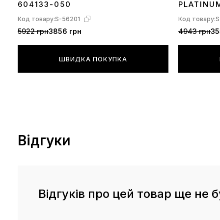
604133-050
PLATINU
Код товару:
S-56201
Код товару:
S
5922 грн
3856 грн
4943 грн
35
ШВИДКА ПОКУПКА
Відгуки
Відгуків про цей товар ще не б