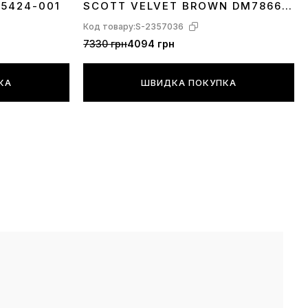
A5424-001
SCOTT VELVET BROWN DM7866-
202
Код товару:
S-2357036
7330 грн
4094 грн
КА
ШВИДКА ПОКУПКА