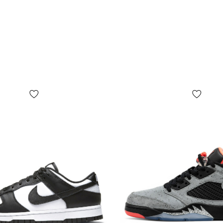
після огляд
оплатою. Гар
РОЗМІРНА С
Зазначена н
розміру. Та
довжини Ваш
підбору роз
стопи, а іно
Ваш розмір 
Просто вимі
підходить з
*Залежно ві