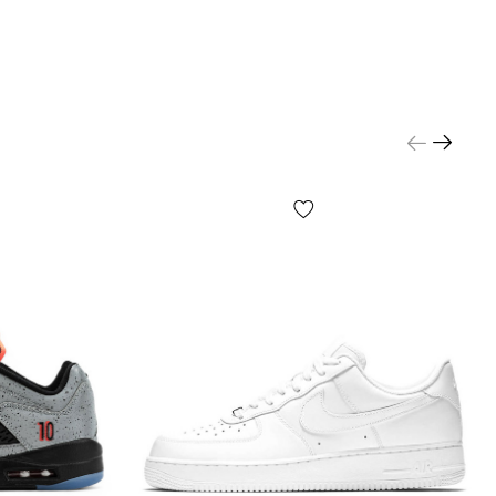
у при отриманні. Товар
можна поміряти
перед
антія якості, є повернення та обмін.
ІТКА:
а стор. «Визначити розмір» та у слайдері вибору
м же Ви знайдете інструкції щодо вимірювання
ої стопи та устілки. Пам’ятайте, для коректного
міру обов’язково слід виміряти довжину Вашої
ді ще й устілку. Це єдині критерії, що визначають
взуття незалежно від Вашої статі та/або віку.
ряйте Вашу стопу та устілку й оберіть розмір, що
а сантиметрами.
д налаштувань Вашого екрану колір може дещо