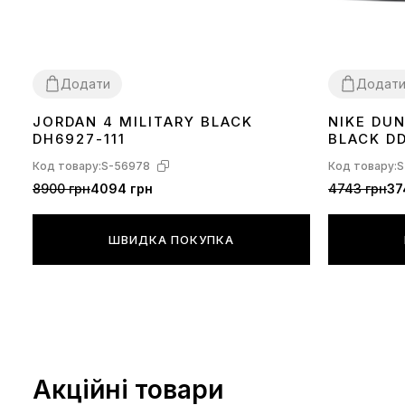
Додати
Додат
JORDAN 4 MILITARY BLACK
NIKE DU
36
37
38
39
40
41
42
43
44
36
37
38
39
DH6927-111
BLACK DD
Код товару:
S-56978
Код товару:
S
8900 грн
4094 грн
4743 грн
37
ШВИДКА ПОКУПКА
Акційні товари