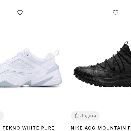
и
Додати
K TEKNO WHITE PURE
NIKE ACG MOUNTAIN 
40
41
43
44
45
44