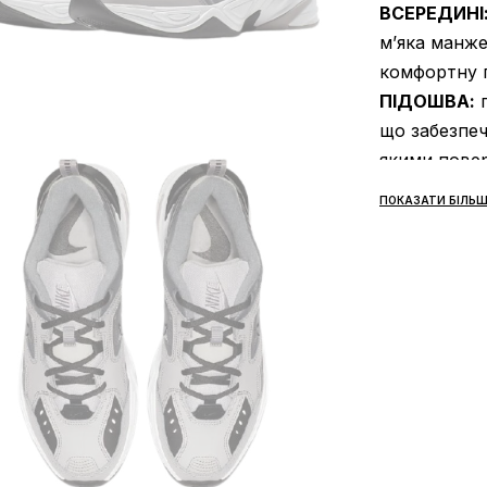
ВСЕРЕДИНІ
м’яка манже
комфортну 
ПІДОШВА:
п
що забезпеч
якими повер
об’єм;
ПОКАЗАТИ БІЛЬШ
СЕЗОННІСТ
осінь;
ВИРОБНИК:
ПОДРОБИЦ
сучасним фі
зовнішній в
конструкція
почалася з 