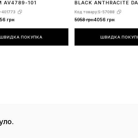
M AV4789-101
BLACK ANTHRACITE D
-401773
Код товару:
S-57088
56 грн
5958 грн
4056 грн
ШВИДКА ПОКУПКА
ШВИДКА ПОКУП
уло.