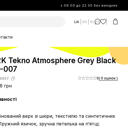
з 09:00 до 22:30 без вихідних
UA
EN
RU
нтакти
K Tekno Atmosphere Grey Black
-007
0
( 0 оцінок )
5957
6 грн
явності
нований верх зі шкіри, текстилю та синтетичних
 Пружний язичок, зручна петелька на п’ятці;