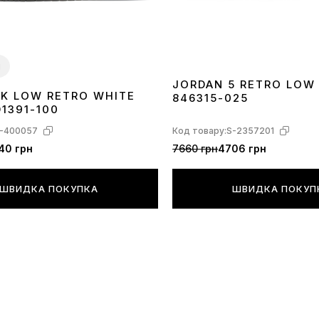
відрізнятися
**Деякі дета
виробником
и
JORDAN 5 RETRO LOW
NK LOW RETRO WHITE
846315-025
40
41
42
43
44
45
1391-100
-400057
Код товару:
S-2357201
40 грн
7660 грн
4706 грн
ШВИДКА ПОКУПКА
ШВИДКА ПОКУП