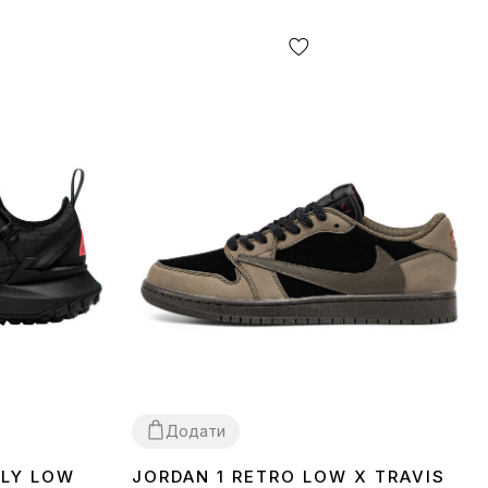
Додати
FLY LOW
JORDAN 1 RETRO LOW X TRAVIS
40
41
42
45