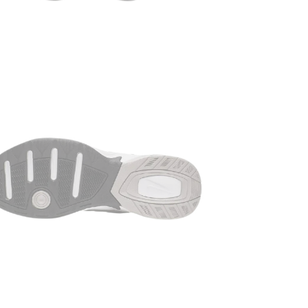
дідусем, ро
можна сказа
надійність 
— вона всюди
найбільший 
неймовірно 
неможливо з
саме можна 
силует, що 
погоді. Ці 
протерти їх
носком, фік
взування.
ДОСТАВКА 
«Нова Пошт