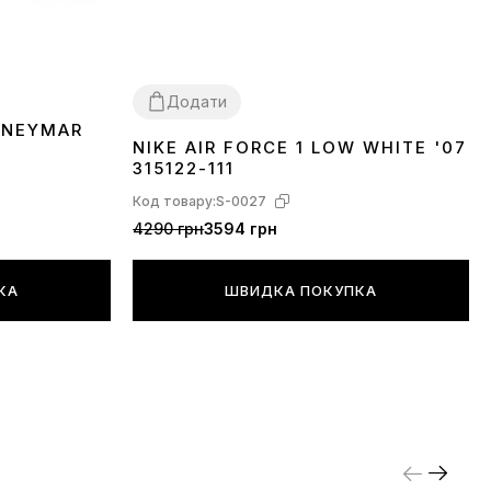
;
лі та комплектація товару можуть бути змінені
.
Додати
 NEYMAR
NIKE AIR FORCE 1 LOW WHITE '07
36
37
38
39
40
41
42
43
44
45
46
315122-111
Код товару:
S-0027
4290 грн
3594 грн
КА
ШВИДКА ПОКУПКА