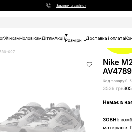
Замовити дзвінок
ог
Жінкам
Чоловікам
Дітям
Акції
Доставка і оплата
Ко
Розміри
4789-007
Nike M2
AV4789
Код товару:
S-5
3539 грн
305
Немає в на
ЗОВНІ:
комбі
матеріалів.