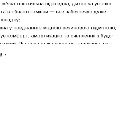
:
м'яка текстильна підкладка, дихаюча устілка,
та в області гомілки — все забезпечує дуже
посадку;
іна у поєднанні з міцною резиновою підміткою,
ує комфорт, амортизацію та счеплення з будь-
хнями. Підошва дуже легка не дивлячись на
Е
Ь:
універсальна, найкраще підійде на весну та
В’єтнам.
І:
рімейк класичної моделі Air Monarch із більш
ксатором п’ятки, що багато в чому визначає
игляд кросівок. Характерна багатошарова
 верху взуття. В цілому, вся історія цих моделей
монархів. Можна сміливо назвати Air Monarch —