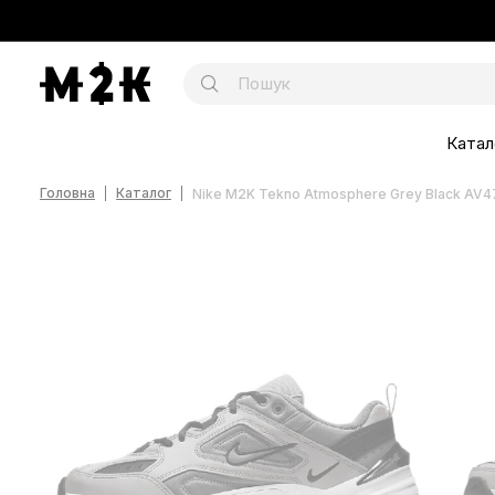
Катал
Головна
Каталог
Nike M2K Tekno Atmosphere Grey Black AV