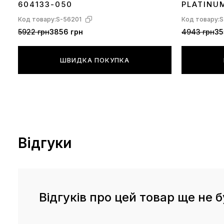
604133-050
PLATINU
Код товару:
S-56201
Код товару:
S
5922 грн
3856 грн
4943 грн
35
ШВИДКА ПОКУПКА
Відгуки
Відгуків про цей товар ще не б