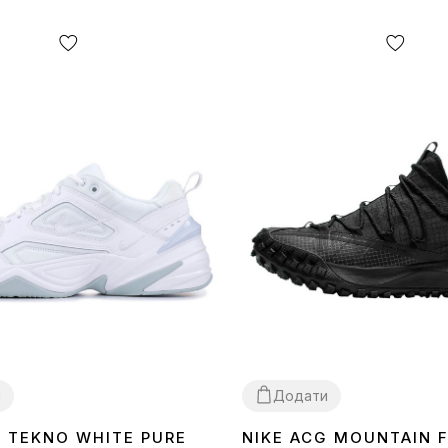
и
Додати
K TEKNO WHITE PURE
NIKE ACG MOUNTAIN 
40
41
43
44
45
44