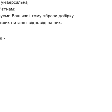
: універсальна;
В'єтнам;
уємо Ваш час і тому зібрали добірку
ших питань і відповіді на них:
Е
оплата?
оставляються
через «Нову Пошту» наложкою.
с доставки нашого магазину 1–3 дні.
Самовивозу
ата відбувається після примірки взуття
, іноді ми
росити незначну передоплату
(наприклад —
 в наявності у нас на складі, але є у партнерів)
.
 підійде що-небудь, просто залиште посилку та
її, це абсолютно безкоштовно. Товар
підлягає
поверненню
(див. умови на стор. «Оплата»).