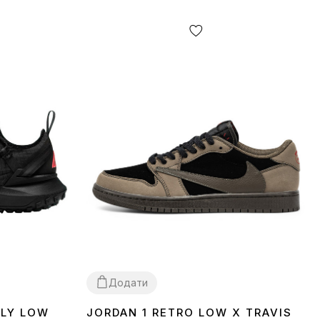
Додати
FLY LOW
JORDAN 1 RETRO LOW X TRAVIS
40
41
42
45