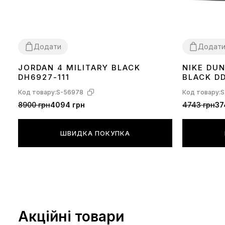
Додати
Додат
JORDAN 4 MILITARY BLACK
NIKE DU
36
37
38
39
40
41
42
43
44
36
37
38
39
DH6927-111
BLACK DD
Код товару:
S-56978
Код товару:
S
8900 грн
4094 грн
4743 грн
37
ШВИДКА ПОКУПКА
Акційні товари