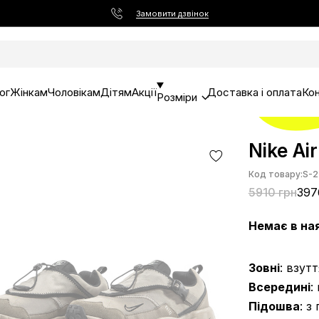
Замовити дзвінок
ог
Жінкам
Чоловікам
Дітям
Акції
Доставка і оплата
Ко
Розміри
Nike Ai
Код товару:
S-2
5910 грн
397
Немає в на
Зовні
: взут
Всередині
:
Підошва
: з