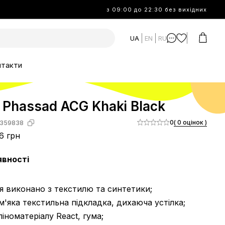
з 09:00 до 22:30 без вихідних
UA
EN
RU
нтакти
r Phassad ACG Khaki Black
0
( 0 оцінок )
359838
6 грн
явності
тя виконано з текстилю та синтетики;
 м'яка текстильна підкладка, дихаюча устілка;
 піноматеріалу React, гума;