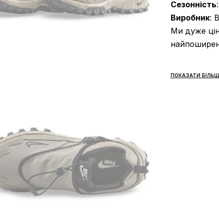
Сезонність
Виробник
: 
Ми дуже цін
найпоширені
ПОКАЗАТИ БІЛЬШ
Доставка/
Кросівки д
Середній ча
немає! Опл
можемо поп
товару немає
Якщо Вам не
не купуйте 
обміну та 