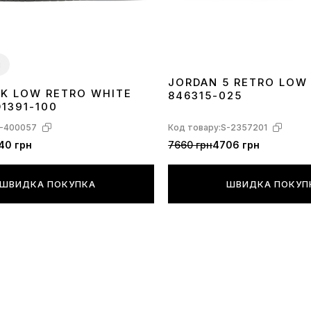
и
JORDAN 5 RETRO LOW
NK LOW RETRO WHITE
846315-025
40
41
42
43
44
45
1391-100
-400057
Код товару:
S-2357201
40 грн
7660 грн
4706 грн
ШВИДКА ПОКУПКА
ШВИДКА ПОКУП