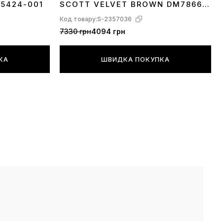
A5424-001
SCOTT VELVET BROWN DM7866-
202
Код товару:
S-2357036
7330 грн
4094 грн
КА
ШВИДКА ПОКУПКА