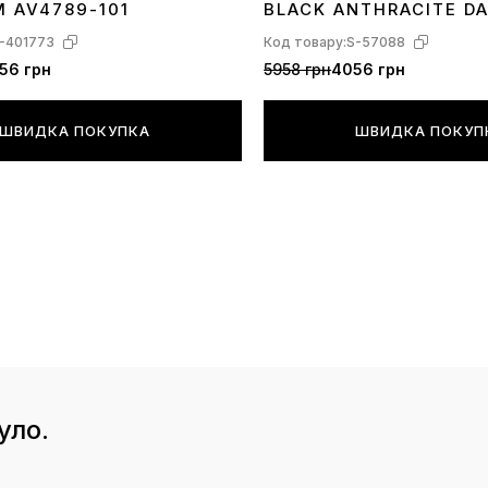
M AV4789-101
BLACK ANTHRACITE D
-401773
Код товару:
S-57088
56 грн
5958 грн
4056 грн
ШВИДКА ПОКУПКА
ШВИДКА ПОКУП
уло.