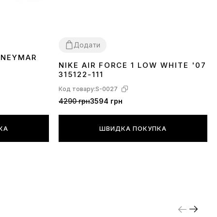
Додати
 NEYMAR
NIKE AIR FORCE 1 LOW WHITE '07
36
37
38
39
40
41
42
43
44
45
315122-111
Код товару:
S-0027
4290 грн
3594 грн
КА
ШВИДКА ПОКУПКА