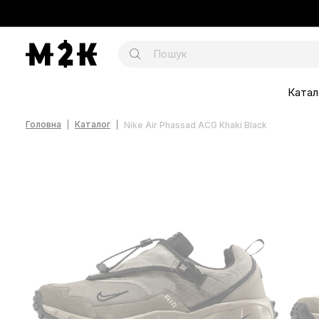
Катал
Головна
Каталог
Nike Air Phassad ACG Khaki Black