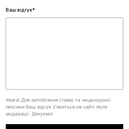
Ваш відгук*
Кросівки легкі?
Vapormax це одні з найлегших кросівок в лінійці.
Говорячи про революційні технології у світі кросівок
перше, що спадає на думку — це технологія Vapormax.
На зміну класичній підошві прийшла технологія Air
Vapormax – амортизаційна вставка кріпиться прямо до
основної верхньої частини взуття, тим самим
забезпечуючи повний контакт зі стопою. Завдяки цьому
досягається максимальна амортизація при кожному
кроці. Адже навантаження передається прямо від
Увага! Для запобігання спаму та нецензурної
одного з численних виступів підошви (укріплених
лексики Ваш відгук з'явиться на сайті після
накладками із міцної гуми) через повітряні балони до
модерації. Дякуємо!
стопи та назад. Таким чином навантаження ідеально
розподіляється завдяки великій кількості незалежних