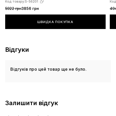
Код товару:
S-56201
Код
5922 грн
3856 грн
49
ШВИДКА ПОКУПКА
Відгуки
Відгуків про цей товар ще не було.
Залишити відгук