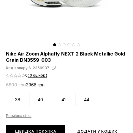
Nike Air Zoom Alphafly NEXT 2 Black Metallic Gold
Grain DN3559-003
Код товару:
S-2356937
0
( 0 оцінок )
6800 грн
3966 грн
38
40
41
44
Розмірна сітка
ШВИДКА ПОКУПКА
ДОДАТИ У КОШИК