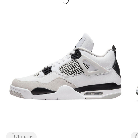
Доставка/оплата?
Кросівки доставляються
через «Нову Пошту»
наложкою.
Середній час доставки нашого магазину 1–3
дні.
Самовивозу немає! Оплата відбувається після
примірки взуття
, іноді ми можемо попросити незначну
передоплату
(наприклад — товару немає в наявності у
нас на складі, але є у партнерів)
. Якщо Вам не підійде
що-небудь, просто залиште посилку та не купуйте її,
це абсолютно безкоштовно. Товар
підлягає обміну та
поверненню
(див. умови на стор. «Оплата»).
Розмірна сітка?
У нас великий асортимент взуття і для простоти
Додати