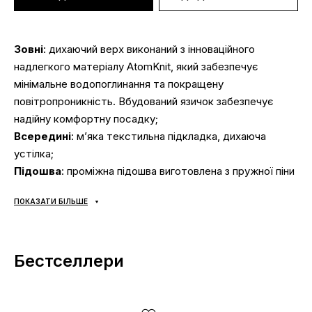
Зовні
: дихаючий верх виконаний з інноваційного
надлегкого матеріалу AtomKnit, який забезпечує
мінімальне водопоглинання та покращену
повітропроникність. Вбудований язичок забезпечує
надійну комфортну посадку;
Всередині
: м’яка текстильна підкладка, дихаюча
устілка;
Підошва
: проміжна підошва виготовлена ​​з пружної піни
ZoomX, що амортизує, удосконалена пластиною з
ПОКАЗАТИ БІЛЬШЕ
вуглецевого волокна, що забезпечує максимальну
віддачу енергії. Зовнішня підошва виконана із стійкої до
стирання гуми
Бестселлери
Сезонність
: універсальна;
Виробник
: В’єтнам.
Ми дуже цінуємо Ваш час і тому зібрали добірку
найпоширеніших питань і відповіді на них: