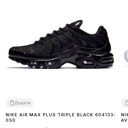
Додати
NIKE AIR MAX PLUS TRIPLE BLACK 604133-
NI
36
37
38
39
40
41
42
43
44
45
3
050
AV