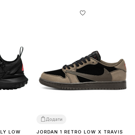
Додати
FLY LOW
JORDAN 1 RETRO LOW X TRAVIS
40
41
42
45