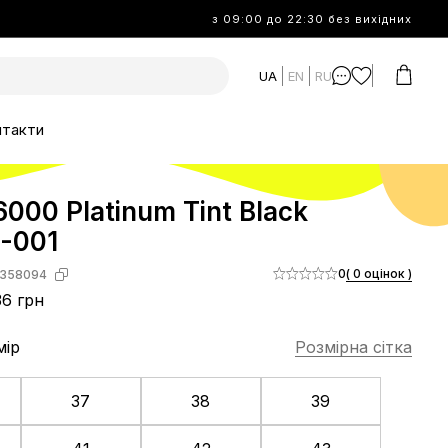
з 09:00 до 22:30 без вихідних
UA
EN
RU
нтакти
6000 Platinum Tint Black
-001
0
( 0 оцінок )
358094
6 грн
мір
Розмірна сітка
37
38
39