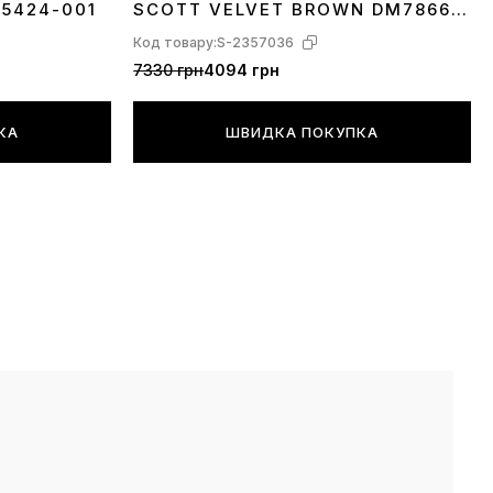
A5424-001
SCOTT VELVET BROWN DM7866-
202
Код товару:
S-2357036
7330 грн
4094 грн
КА
ШВИДКА ПОКУПКА