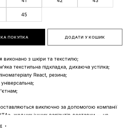
41
42
43
45
КА ПОКУПКА
ДОДАТИ У КОШИК
тя виконано з шкіри та текстилю;
 м'яка текстильна підкладка, дихаюча устілка;
 піноматеріалу React, резина;
: універсальна;
В'єтнам;
доставляються виключно за допомогою компанії
А», жодних інших варіантів доставки — не
! Оплата здійснюється при отриманні, після
Е
римірки товару на відділенні пошти. Вартість