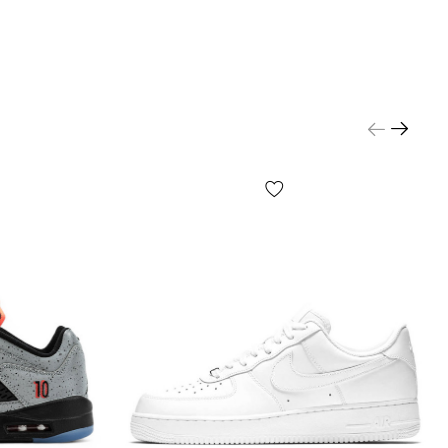
о паперу тощо) можуть відрізнятися від зазнчених
кільки виробник може змінювати БЕЗ
Я, у тому числі, але не виключно — дизайн,
ю, виробничний цикл та інше, залежно від багатьох
тому числі, але не виключно — від партії, року
аїни виробника тощо!