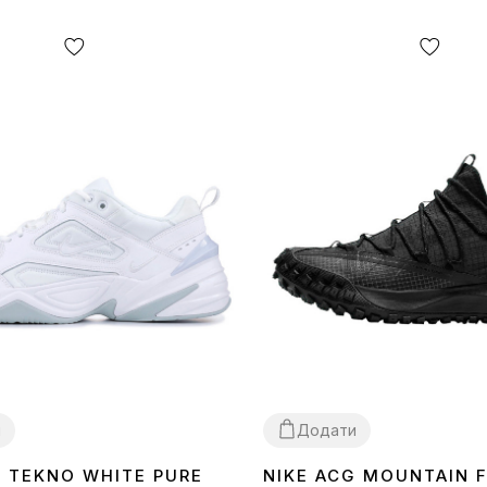
и
Додати
K TEKNO WHITE PURE
NIKE ACG MOUNTAIN 
40
41
43
44
45
42
44