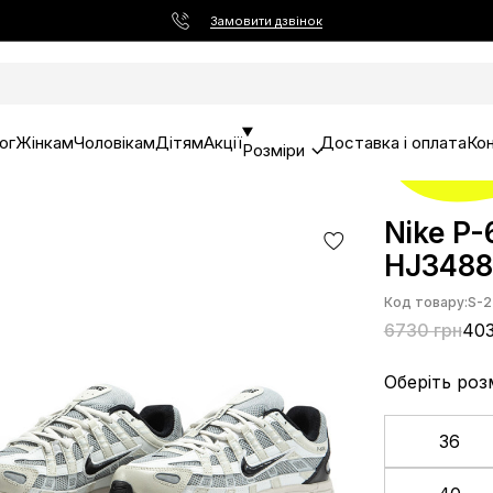
Замовити дзвінок
ог
Жінкам
Чоловікам
Дітям
Акції
Доставка і оплата
Ко
Розміри
Nike P-
HJ3488
Код товару:
S-2
6730 грн
403
Оберіть роз
36