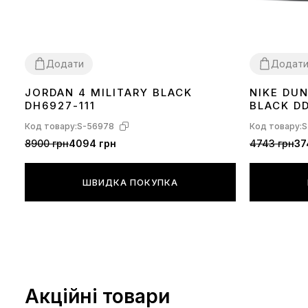
Додати
Додат
JORDAN 4 MILITARY BLACK
NIKE DU
36
37
38
39
40
41
42
43
44
36
37
38
39
DH6927-111
BLACK DD
Код товару:
S-56978
Код товару:
S
8900 грн
4094 грн
4743 грн
37
ШВИДКА ПОКУПКА
Акційні товари