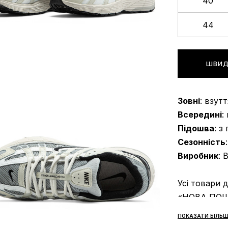
40
44
ШВИД
Зовні
: взут
Всередині
:
Підошва
: з
Сезонність
Виробник
: 
Усі товари 
«НОВА ПОШТ
передбачено
ПОКАЗАТИ БІЛЬШ
огляду та п