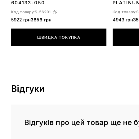
604133-050
PLATINU
Код товару:
S-56201
Код товару:
S
5922 грн
3856 грн
4943 грн
35
ШВИДКА ПОКУПКА
Відгуки
Відгуків про цей товар ще не б