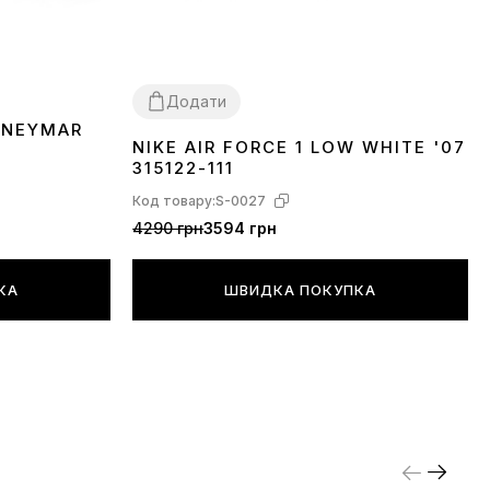
Додати
 NEYMAR
NIKE AIR FORCE 1 LOW WHITE '07
36
37
38
39
40
41
42
43
44
45
46
315122-111
Код товару:
S-0027
4290 грн
3594 грн
КА
ШВИДКА ПОКУПКА