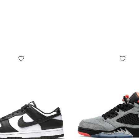
пакувальног
на фото, ос
ПОПЕРЕДЖЕНН
комплектаці
факторів, у 
випуску, кр