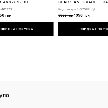
M AV4789-101
BLACK ANTHRACITE D
-401773
Код товару:
S-57088
56 грн
5958 грн
4056 грн
ШВИДКА ПОКУПКА
ШВИДКА ПОКУП
уло.