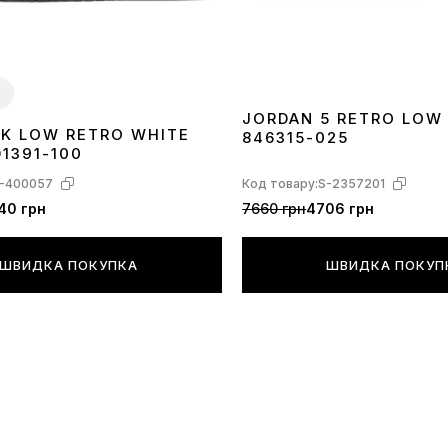
и
JORDAN 5 RETRO LOW
NK LOW RETRO WHITE
846315-025
40
41
42
43
44
45
1391-100
-400057
Код товару:
S-2357201
40 грн
7660 грн
4706 грн
ШВИДКА ПОКУПКА
ШВИДКА ПОКУП