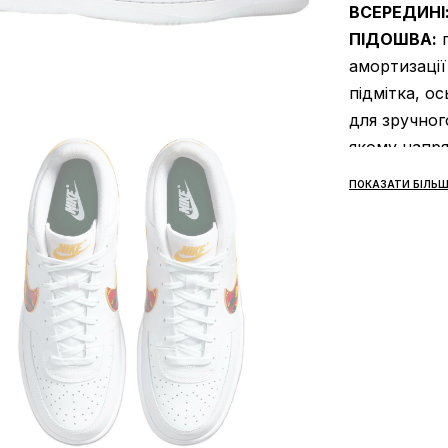
ВСЕРЕДИНІ
ПІДОШВА:
п
амортизації
підмітка, ос
для зручног
якому напря
СЕЗОННІСТ
ПОКАЗАТИ БІЛЬШ
ВИРОБНИК:
ЗОВНІШНІЙ
зносостійка
доглядати, 
гардероб, в
Удосконале
використову
прогулянок,