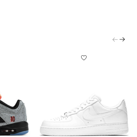
ичку, плоскою шнурівкою та перфорованим
И:
це ще один цікавий факт про air force 1 —
лютно унікальне з точки зору сезонності, ідеально
 будь-яку погоду від весни до осені, а за
ліматичних умов наших широт — добре
ься навіть взимку.
/ОПЛАТА:
тавляються транспортною компанією «Нова
аложкою.
Оплата після примірки
та огляду при
будь-яким способом: готівкою/
мовивозу чи шоуруму — немає!
Вартість
алчується окремо від вартості товару за
ревізника, середній час доставки складає
1-3