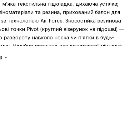
:
м'яка текстильна підкладка, дихаюча устілка;
іноматеріали та резина, прихований балон для
 за технологією Air Force. Зносостійка резинова
ьові точки Pivot (круглий візерунок на підошві) —
о развороту навколо носка чи п'ятки в будь-
мку. Надійно прошито для додаткової міцності;
Ь:
універсальна;
Е
В’єтнам.
 ВИГЛЯД:
класика та надійність, асболютно
 шкіра та міцна строчка, за взуттям легко
кросівки дуже живучі. Підійдуть підь будь-який
ідрізняються підвищенним комфортом.
ний дизайн та покращена якість дозволяють
вати air force будь-де: для спорту, для щоденних
 для баскетболу чи скейтбордингу, для чоловіків