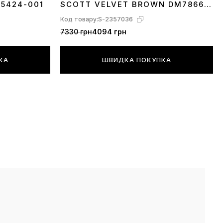
A5424-001
SCOTT VELVET BROWN DM7866-
202
Код товару:
S-2357036
х моделей, в дизайні яких використовується
7330 грн
4094 грн
ізноманітний принт, наприклад камуфляж хакі, або
ні хаотичні написи — розташування дрібних
КА
ШВИДКА ПОКУПКА
екору по площі виробу (наприклад велика кількість
юнків або букв) може дещо відрізнятися від
ого на фото і це є заводським допуском. Йдеться
но невелику кіль-ть моделей специфічного
ріш за все, Ви ніколи не помітите цьогу.