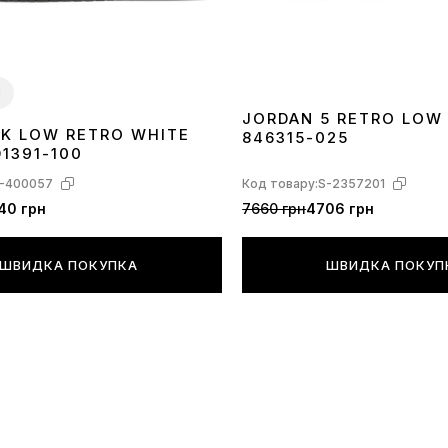
доби з мом
підходить —
товару. Тов
и
JORDAN 5 RETRO LOW
NK LOW RETRO WHITE
846315-025
40
41
42
43
44
45
1391-100
ВИЗНАЧИТИ
-400057
Код товару:
S-2357201
Правильно п
40 грн
7660 грн
4706 грн
стопи та сп
інструкції 
ШВИДКА ПОКУПКА
ШВИДКА ПОКУП
міряти усті
Незалежно ві
параметрів 
стопи. Чолов
розміри мен