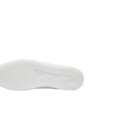
та для жіно
реально найк
ЩОДО АМОР
підйомом вс
амортизації 
проміжну пі
плавність х
Вже класичн
осьових точ
стійкого та
п'ятки або н
напис AIR, 
КОМФОРТ:
аірфорсів н
посадки гом