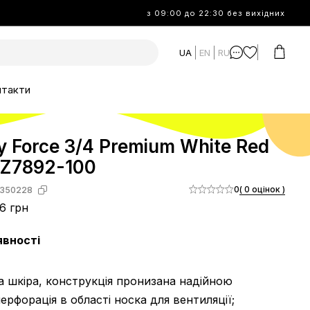
з 09:00 до 22:30 без вихідних
UA
EN
RU
нтакти
y Force 3/4 Premium White Red
Z7892-100
0
( 0 оцінок )
350228
6 грн
явності
 шкіра, конструкція пронизана надійною
ерфорація в області носка для вентиляції;