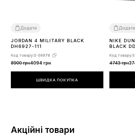
Додати
Додат
JORDAN 4 MILITARY BLACK
NIKE DU
36
37
38
39
40
41
42
43
44
36
37
38
39
DH6927-111
BLACK DD
Код товару:
S-56978
Код товару:
S
8900 грн
4094 грн
4743 грн
37
ШВИДКА ПОКУПКА
Акційні товари