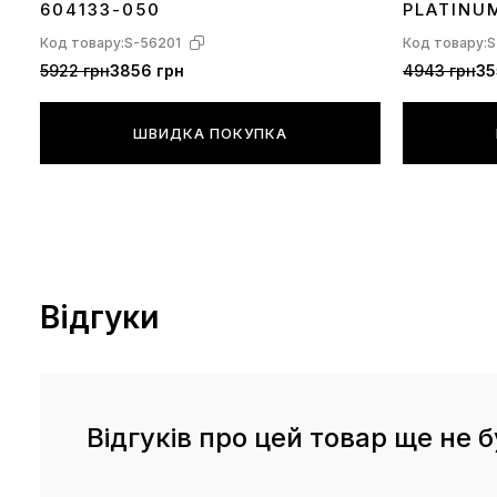
604133-050
PLATINU
Код товару:
S-56201
Код товару:
S
5922 грн
3856 грн
4943 грн
35
ШВИДКА ПОКУПКА
Відгуки
Відгуків про цей товар ще не б