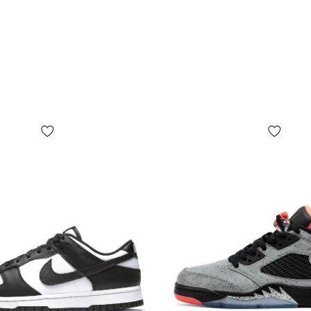
пухкому яз
носком.
КОЛИ ВЗУТ
взуття абсо
підходить на
останніх к
експлуатуєт
ДОСТАВКА
Товари дос
Пошта» з
н
отриманні (
картою).
Са
доставки сп
тарифами пе