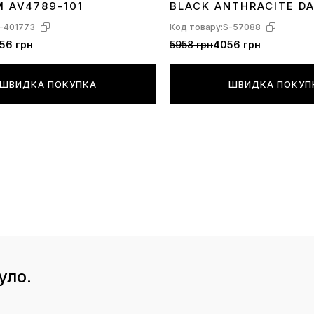
M AV4789-101
BLACK ANTHRACITE D
магазину;
-401773
Код товару:
S-57088
****У деяки
56 грн
5958 грн
4056 грн
невеликий р
кастомізова
ШВИДКА ПОКУПКА
ШВИДКА ПОКУП
елементів д
дрібних мал
представлен
про абсолют
дизайну, ско
уло.