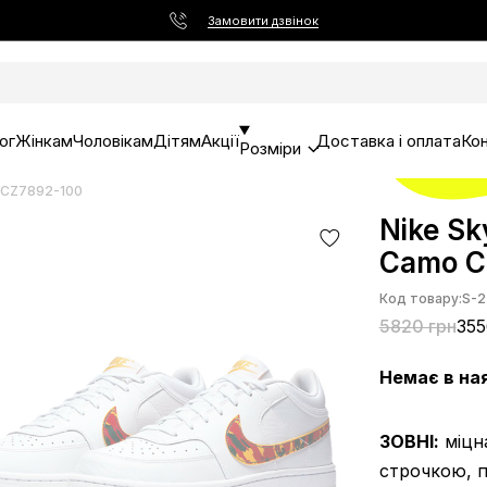
Замовити дзвінок
ог
Жінкам
Чоловікам
Дітям
Акції
Доставка і оплата
Ко
Розміри
o CZ7892-100
Nike Sk
Camo C
Код товару:
S-2
5820 грн
355
Немає в на
ЗОВНІ:
міцна
строчкою, п