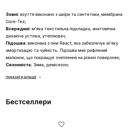
Зовні
: взуття виконано з шкіри та синтетики, мембрана
Gore-Tex;
Всередині
: м'яка текстильна підкладка, анатомічна
дихаюча устілка, утеплювач;
Підошва
: виконана з піни React, яка забезпечує м'яку
амортизацію та чуйність. Підошва має рифлений
малюнок, що покращує зчеплення на різних поверхнях;
Сезонність
: Зима, демісезон;
Виробник
: В’єтнам.
ПОКАЗАТИ БІЛЬШЕ
Доставка:
наложка «Нова Пошта», доставка кросівок
за 1-2 доби.
Самовивозу НЕМАЄ
;
Бестселлери
Оплата:
при отриманні, після огляду та примірки взуття
будь-яким зручним способом (готівка чи карта);
Якщо не підійшло:
відмовтесь від посилки,
ЦЕ