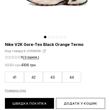
Nike V2K Gore-Tex Black Orange Termo
Код товару:
S-2359009
0
( 0 оцінок )
6580 грн
4106 грн
41
42
43
44
Розмірна сітка
ШВИДКА ПОКУПКА
ДОДАТИ У КОШИК