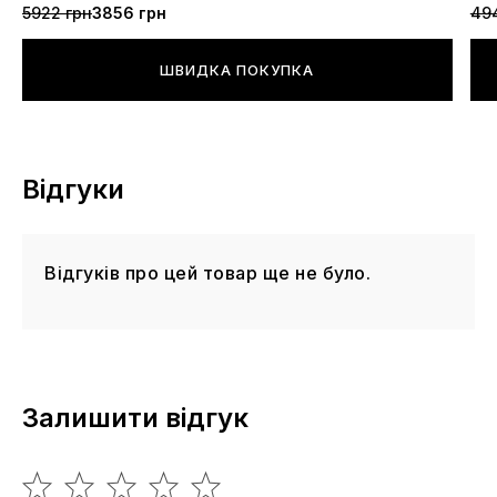
5922 грн
3856 грн
49
транспортуванні взуття перевізником "Нова Пошта" не
виключені фізичні пошкодження коробки та упаковки.
ШВИДКА ПОКУПКА
Відгуки
Відгуків про цей товар ще не було.
Залишити відгук