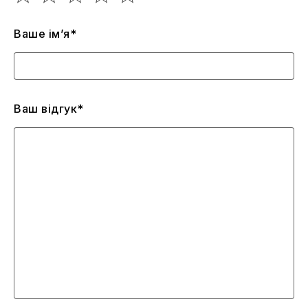
Ваше ім’я*
Ваш відгук*