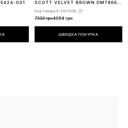
A5424-001
SCOTT VELVET BROWN DM7866-
202
Код товару:
S-2357036
7330 грн
4094 грн
КА
ШВИДКА ПОКУПКА