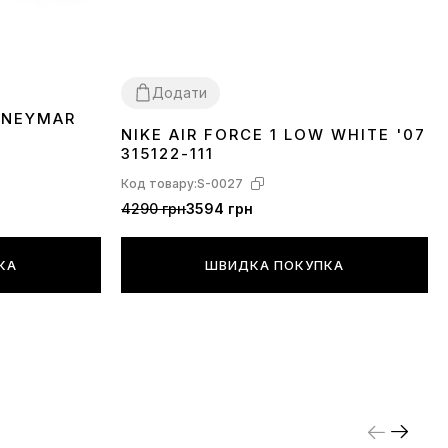
Додати
 NEYMAR
NIKE AIR FORCE 1 LOW WHITE '07
36
37
38
39
40
41
42
43
44
45
46
315122-111
Код товару:
S-0027
4290 грн
3594 грн
КА
ШВИДКА ПОКУПКА