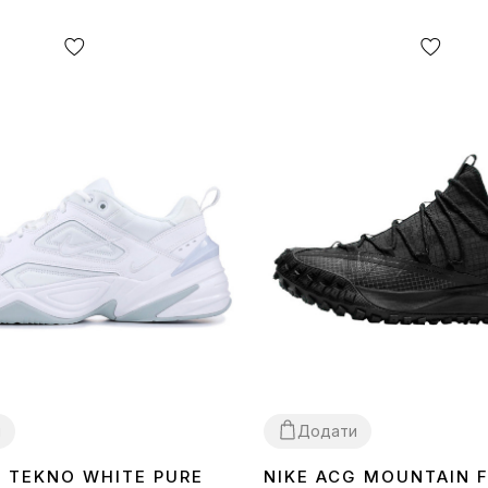
и
Додати
K TEKNO WHITE PURE
NIKE ACG MOUNTAIN 
40
41
43
44
45
44