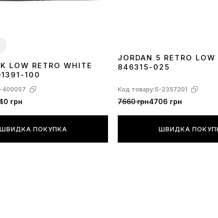
и
JORDAN 5 RETRO LOW
NK LOW RETRO WHITE
846315-025
40
41
42
43
44
45
1391-100
-400057
Код товару:
S-2357201
40 грн
7660 грн
4706 грн
ШВИДКА ПОКУПКА
ШВИДКА ПОКУП