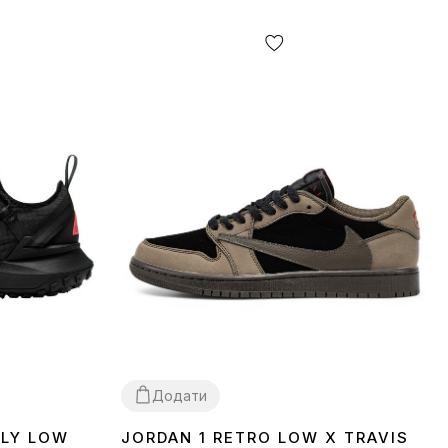
Додати
FLY LOW
JORDAN 1 RETRO LOW X TRAVIS
40
41
42
45