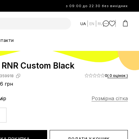
з 09:00 до 22:30 без вихідних
UA
EN
RU
нтакти
 RNR Custom Black
0
( 0 оцінок )
359918
6 грн
мір
Розмірна сітка
КА ПОКУПКА
ДОДАТИ У КОШИК