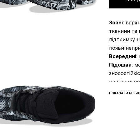
Зовні
: верх
тканини та 
підтримку н
появи непри
Всередині
:
Підошва
: м
зносостійкі
на різних п
підтримку с
ПОКАЗАТИ БІЛЬШ
тренувань ч
Сезонність
Виробник
: 
Доставка/