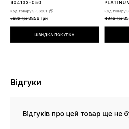
604133-050
PLATINU
Код товару:
S-56201
Код товару:
S
5922 грн
3856 грн
4943 грн
35
ШВИДКА ПОКУПКА
Відгуки
Відгуків про цей товар ще не б