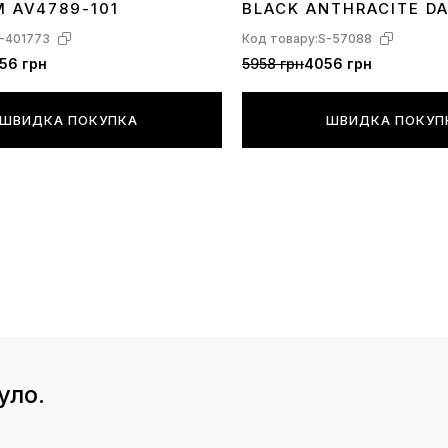
M AV4789-101
BLACK ANTHRACITE D
-401773
Код товару:
S-57088
56 грн
5958 грн
4056 грн
ШВИДКА ПОКУПКА
ШВИДКА ПОКУП
уло.