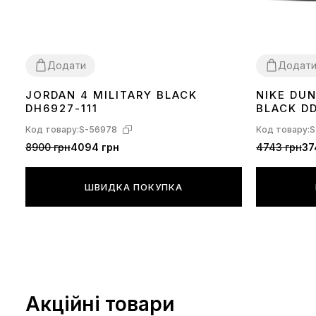
Додати
Додат
JORDAN 4 MILITARY BLACK
NIKE DU
36
37
38
39
40
41
42
43
44
36
37
38
39
DH6927-111
BLACK DD
Код товару:
S-56978
Код товару:
S
8900 грн
4094 грн
4743 грн
37
ШВИДКА ПОКУПКА
Акційні товари