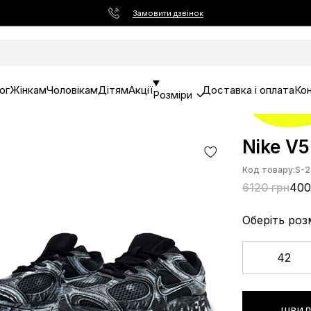
Замовити дзвінок
ог
Жінкам
Чоловікам
Дітям
Акції
Доставка і оплата
Ко
Розміри
Nike V5
Код товару:
S-2
6120 грн
400
Оберіть роз
42
ШВИД