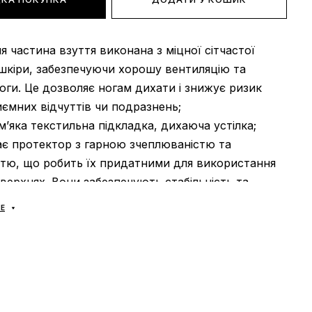
ня частина взуття виконана з міцної сітчастої
шкіри, забезпечуючи хорошу вентиляцію та
оги. Це дозволяє ногам дихати і знижує ризик
ємних відчуттів чи подразнень;
 м’яка текстильна підкладка, дихаюча устілка;
ає протектор з гарною зчеплюваністю та
стю, що робить їх придатними для використання
оверхнях. Вони забезпечують стабільність та
топи, що особливо важливо під час інтенсивних
Е
и тривалих пробіжок;
: універсальна;
В’єтнам.
оплата?