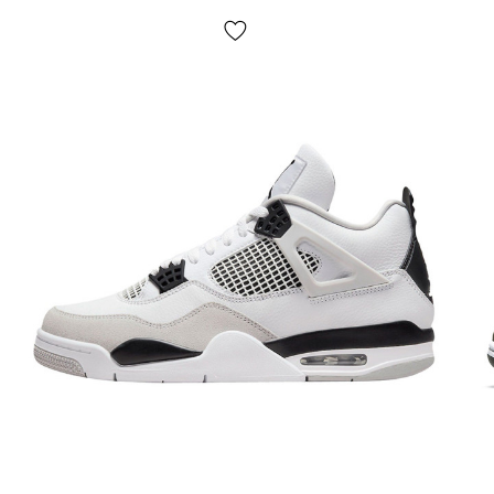
амортизация и пружинящий эффект при каждом шаге.
Ведь нагрузка передается прямиком от одного из
многочисленных выступов подошвы (укрепленных
накладками из прочной резины) через воздушные
баллоны к стопе и обратно. Таким образом нагрузка
идеально распределяется благодаря большому кол-ву
независимых баллонов. Идеальная обувь для спорта,
бега и прогулок;
Сезонность
: весна/лето/осень;
Производитель
: Вьетнам;
Мы очень ценим Ваше время и собрали подборку
самых распространенных вопросов и ответы на них:
Доставка/оплата?