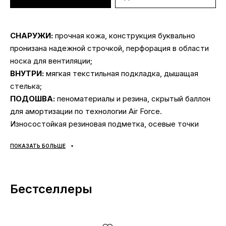
СНАРУЖИ:
прочная кожа, конструкция буквально
пронизана надежной строчкой, перфорация в области
носка для вентиляции;
ВНУТРИ:
мягкая текстильная подкладка, дышащая
стелька;
ПОДОШВА:
пеноматериалы и резина, скрытый баллон
для амортизации по технологии Air Force.
Износостойкая резиновая подметка, осевые точки
Pivot (круглый узор на подошве) — для удобного
ПОКАЗАТЬ БОЛЬШЕ
разворота вокруг носка или пятки в любом
направлении. Надежно прошито для дополнительно
прочности;
Бестселлеры
СЕЗОННОСТЬ:
универсальная;
ПРОИЗВОДИТЕЛЬ:
Вьетнам.