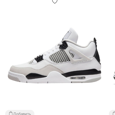
ВНЕШНИЙ ВИД:
классика и надежность, абсолютно
износоустойчивая кожа и прочная строчка, обувь не
прихотлива в уходе и крайне надежна. Подойдет под
любой гардероб и отличается повышенным
комфортом. Усовершенствованный дизайн и
улучшенное качество делают спектр применения air
force еще более широким — и для спорта, и для
ежедневного использования, и для баскетбола и для
скейтбординга, как для мужчин так и для женщин, для
молодых и для людей в возрасте — эти форсы реально
лучшие.
ЧТО КАСАЕТСЯ АМОРТИЗАЦИИ :
современная
подошва с более удобным подъёмом, внутри которой
скрывается классическая система амортизации air-
sole (воздушная капсула инструктирована в
промежуточную подошву между подметкой и
стелькой и отвечает за плавность хода и снижение
Добавить