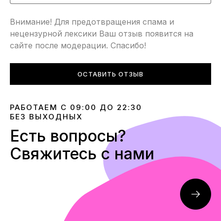
****У некоторых моделей, в дизайне которых
Внимание! Для предотвращения спама и
используется мелкий разнообразный принт, например
нецензурной лексики Ваш отзыв появится на
камуфляж хаки, или кастомизированные хаотические
сайте после модерации. Спасибо!
надписи — расположение мелких элементов декора
по площади изделия (к примеру большое кол-во
мелких рисунков или букв) может НЕЗНАЧИТЕЛЬНО
ОСТАВИТЬ ОТЗЫВ
отличаться от представленного на фото и это является
заводским допуском. Речь идет об абсолютно
РАБОТАЕМ С 09:00 ДО 22:30
небольшем кол-ве моделей специфического дизайна,
БЕЗ ВЫХОДНЫХ
скорее всего, Вы никогда не столкнетесь с этим.
Есть вопросы?
Свяжитесь с нами