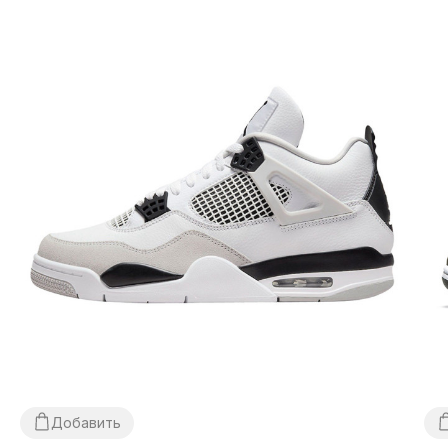
предусмотрен! Оплата происходит после
примерки
обуви, иногда мы можем попросить о
незначительной предоплате
(к примеру — товара нет в
наличии на нашем складе, но есть у партнеров).
Если
Вам не подойдет что-либо, просто оставьте посылку и
не покупайте ее, это абсолютно бесплатно.
Товар
подлежит обмену и возврату
(см. условия на
стр. «Оплата»).
Размерная сетка?
В веду большого ассортимента обуви и для простоты
использования на сайте представлена обобщенная
размерная сетка. Для подбора размера конкретной
модели следует измерить Вашу стопу согласно
инструкций на стр. «Определить размер» и далее
Добавить
выбирать размер по сантиметрам — это самый точный