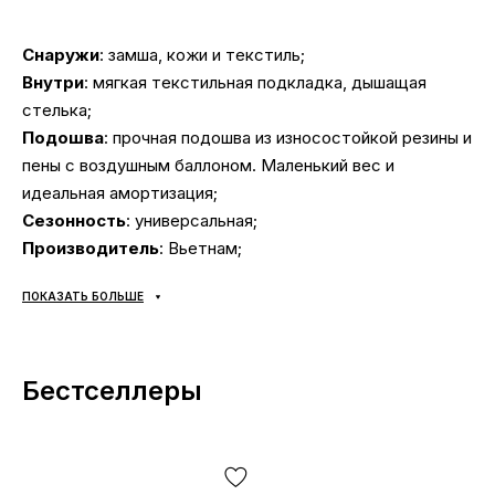
Снаружи
: замша, кожи и текстиль;
Внутри
: мягкая текстильная подкладка, дышащая
стелька;
Подошва
: прочная подошва из износостойкой резины и
пены с воздушным баллоном. Маленький вес и
идеальная амортизация;
Сезонность
: универсальная;
Производитель
: Вьетнам;
Мы очень ценим Ваше время и собрали подборку
ПОКАЗАТЬ БОЛЬШЕ
самых распространенных вопросов и ответы на них:
Бестселлеры
Доставка/оплата?
Кроссовки аир макс доставляются
через «Новую
Почту» наложенным платежом.
Среднее время
доставки нашего магазина 1–3 дня.
Самовывоз не