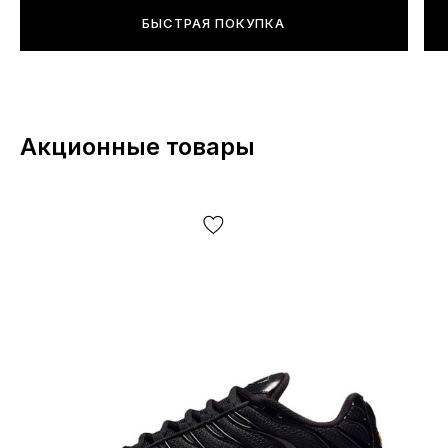
стопы.
БЫСТРАЯ ПОКУПКА
Подойдут ли для спорта?
Эти кроссовки прекрасно подойдут для любых
Акционные товары
спортивных нагрузок, в том числе бег и фитнес.
В дождь можно?
Однозначно — да. Даже в еврозиму.
Баллоны крепкие?
Более чем, пробить их без помощи острых предметов
практически невозможно. Для адекватной работы