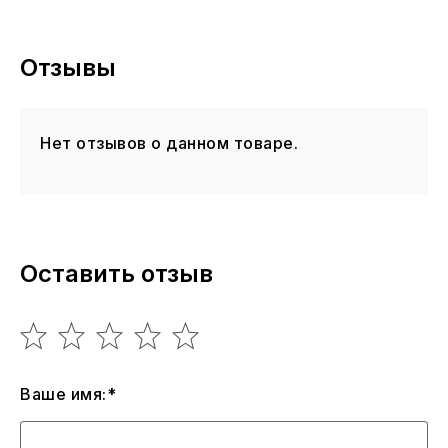
не вапормакс. Иными словами — это облегченная
модель как по весу так и по сезонному
предназначению, но на полном воздушном баллоне.
Отзывы
Нет отзывов о данном товаре.
Оставить отзыв
Ваше имя:*