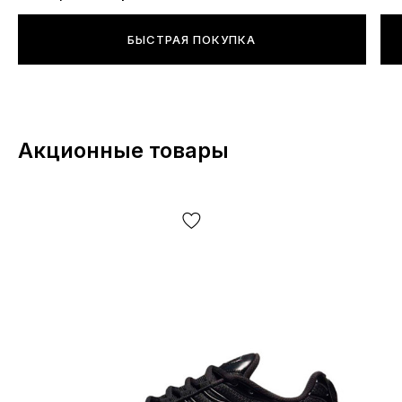
вкусовых предпочтений и размера (длины) Вашей
стопы.
БЫСТРАЯ ПОКУПКА
Подойдут ли для спорта?
Эти кроссовки прекрасно подойдут для любых
Акционные товары
спортивных нагрузок, в том числе бег и фитнес.
В дождь можно?
Однозначно — да. Даже в еврозиму.
Баллоны крепкие?
Более чем, пробить их без помощи острых предметов
практически невозможно. Для адекватной работы