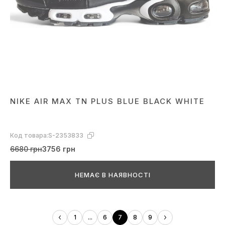
NIKE AIR MAX TN PLUS BLUE BLACK WHITE
Код товара:
S-2353833
6680 грн
3756 грн
НЕМАЄ В НАЯВНОСТІ
1
...
6
7
8
9