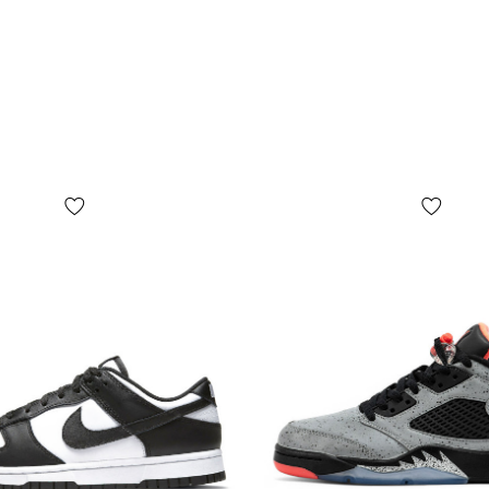
возврату
(
Размерная 
В веду бол
использова
сетка. Для 
измерить Ва
«Определит
сантиметра
Как понять
Большинств
вкусовых п