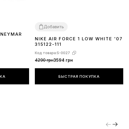
легкие?
Добавить
 NEYMAR
егкие!
NIKE AIR FORCE 1 LOW WHITE '07
36
37
38
39
40
41
42
43
44
45
46
315122-111
Код товара:
S-0027
4290 грн
3594 грн
ПКА
БЫСТРАЯ ПОКУПКА