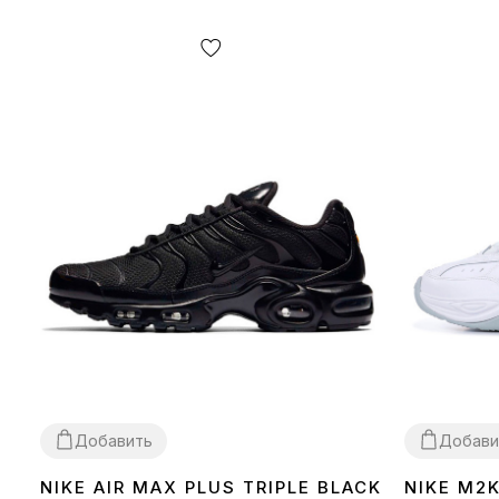
Добавить
Добави
NIKE AIR MAX PLUS TRIPLE BLACK
NIKE M2
36
37
38
39
40
41
42
43
44
45
36
37
38
39