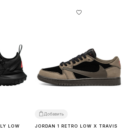
Добавить
FLY LOW
JORDAN 1 RETRO LOW X TRAVIS
40
41
42
45