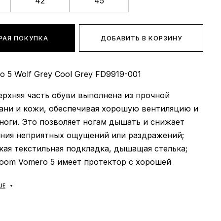
42
45
РАЯ ПОКУПКА
ДОБАВИТЬ В КОРЗИНУ
 5 Wolf Grey Cool Grey FD9919-001
верхняя часть обуви выполнена из прочной
кани и кожи, обеспечивая хорошую вентиляцию и
ноги. Это позволяет ногам дышать и снижает
ения неприятных ощущений или раздражений;
гкая текстильная подкладка, дышащая стелька;
Zoom Vomero 5 имеет протектор с хорошей
тью и износостойкостью, что делает их
ШЕ
и для использования на различных
ях. Они обеспечивают стабильность и поддержку
 особенно важно во время интенсивных