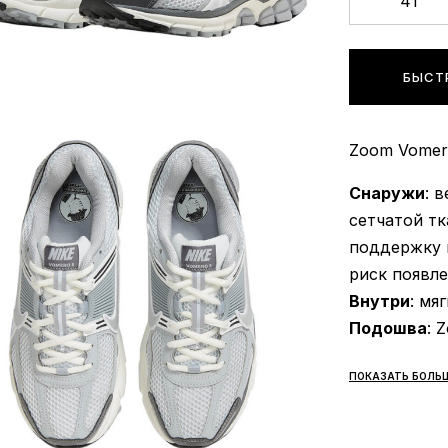
41
БЫСТ
Zoom Vomero
Снаружи
: 
сетчатой т
поддержку 
риск появл
Внутри
: мя
Подошва
: 
сцепляемос
ПОКАЗАТЬ БОЛЬ
подходящим
поверхност
стопы, что