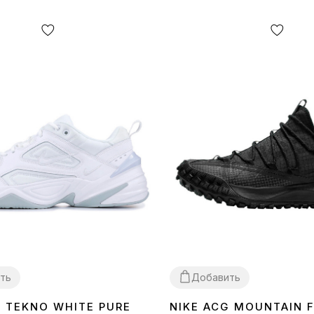
ть
Добавить
K TEKNO WHITE PURE
NIKE ACG MOUNTAIN 
40
41
44
45
44