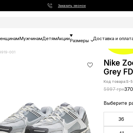
Заказать звонок
енщинам
Мужчинам
Детям
Акции
Доставка и оплат
Размеры
9919-001
Nike Zo
Grey F
Код товара:
S-5
5997 грн
370
Выберите р
36