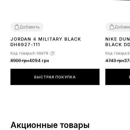
Добавить
Добави
JORDAN 4 MILITARY BLACK
NIKE DU
36
37
38
39
40
41
42
43
44
36
37
38
39
DH6927-111
BLACK DD
Код товара:
S-56978
Код товара:
S
8900 грн
4094 грн
4743 грн
37
БЫСТРАЯ ПОКУПКА
Акционные товары