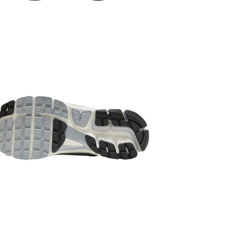
тренировок
Сезонност
Производи
Мы очень ц
распростра
Доставка/
Кроссовки 
платежом.
дня.
Самовы
после при
незначител
наличии на 
подойдет чт
ее, это абс