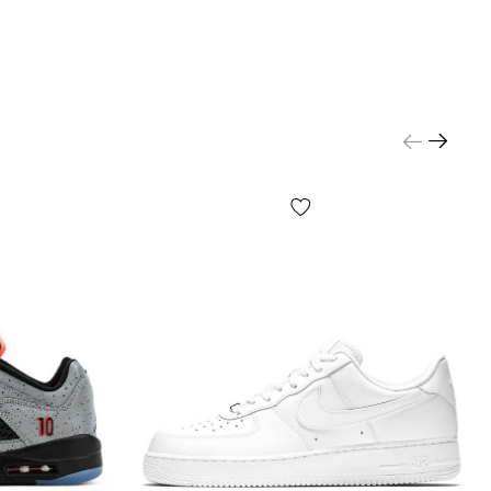
см. условия на стр. «Оплата»).
сетка?
ьшого ассортимента обуви и для простоты
ния на сайте представлена обобщенная размерная
подбора размера конкретной модели следует
шу стопу согласно инструкций на стр.
ь размер» и далее выбирать размер по
м — это самый точный способ.
 где мужское, а где женское?
о моделей — унисекс, выбирайте исходя из
редпочтений и размера (длины) Вашей стопы.