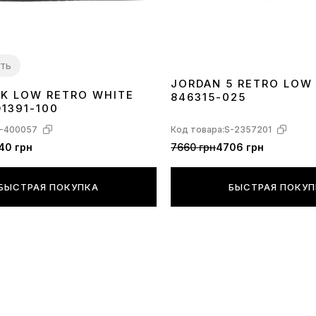
Кроссовки 
ть
JORDAN 5 RETRO LOW
Да, очень л
NK LOW RETRO WHITE
846315-025
40
41
42
43
44
45
1391-100
-400057
Код товара:
S-2357201
40 грн
7660 грн
4706 грн
БЫСТРАЯ ПОКУПКА
БЫСТРАЯ ПОКУ