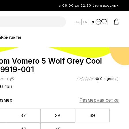
с 09:00 до 22:30 без выходных
UA
EN
RU
а
Контакты
om Vomero 5 Wolf Grey Cool
D9919-001
0
( 0 оценок )
7551
6 грн
азмер
Размерная сетка
37
38
39